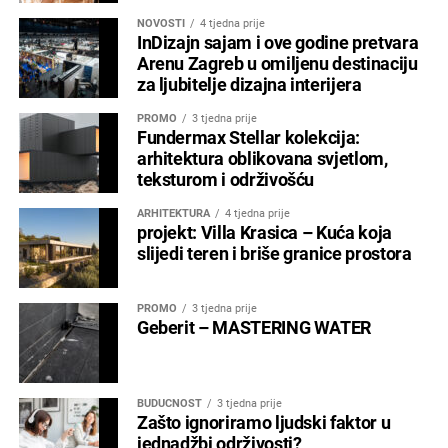
NOVOSTI
4 tjedna prije
InDizajn sajam i ove godine pretvara
Arenu Zagreb u omiljenu destinaciju
za ljubitelje dizajna interijera
PROMO
3 tjedna prije
Fundermax Stellar kolekcija:
arhitektura oblikovana svjetlom,
teksturom i održivošću
ARHITEKTURA
4 tjedna prije
projekt: Villa Krasica – Kuća koja
slijedi teren i briše granice prostora
PROMO
3 tjedna prije
Geberit – MASTERING WATER
BUDUĆNOST
3 tjedna prije
Zašto ignoriramo ljudski faktor u
jednadžbi održivosti?