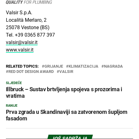
Valsir S.p.A.
Località Merlaro, 2
25078 Vestone (BS)
Tel. +39 0365 877 397
valsir@valsir.it
www.valsir.it
RELATED TOPICS:
GRIJANJE
KLIMATIZACIJA
NAGRADA
RED DOT DESIGN AWARD
VALSIR
SLJEDEĆE
Illbruck – Sustav brtvljenja spojeva s prozorima i
vratima
RANIJE
Prva zgrada u Skandinaviji sa zatvorenom šupljom
fasadom
JOŠ SADRŽAJA