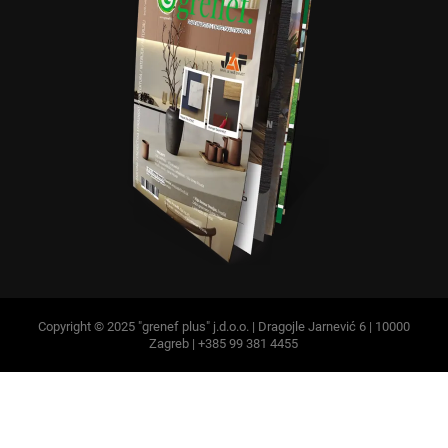
Copyright © 2025 "grenef plus" j.d.o.o. | Dragojle Jarnević 6 | 10000
Zagreb | +385 99 381 4455