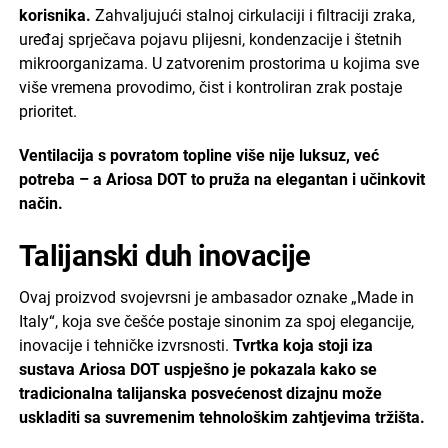
korisnika.
Zahvaljujući stalnoj cirkulaciji i filtraciji zraka,
uređaj sprječava pojavu plijesni, kondenzacije i štetnih
mikroorganizama. U zatvorenim prostorima u kojima sve
više vremena provodimo, čist i kontroliran zrak postaje
prioritet.
Ventilacija s povratom topline više nije luksuz, već
potreba – a Ariosa DOT to pruža na elegantan i učinkovit
način.
Talijanski duh inovacije
Ovaj proizvod svojevrsni je ambasador oznake „Made in
Italy“, koja sve češće postaje sinonim za spoj elegancije,
inovacije i tehničke izvrsnosti.
Tvrtka koja stoji iza
sustava Ariosa DOT uspješno je pokazala kako se
tradicionalna talijanska posvećenost dizajnu može
uskladiti sa suvremenim tehnološkim zahtjevima tržišta.