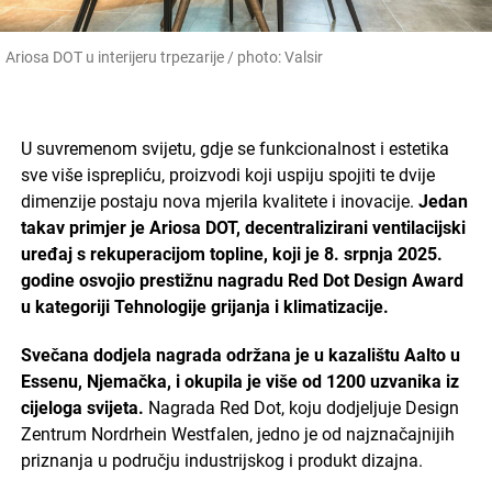
Ariosa DOT u interijeru trpezarije / photo: Valsir
U suvremenom svijetu, gdje se funkcionalnost i estetika
sve više isprepliću, proizvodi koji uspiju spojiti te dvije
dimenzije postaju nova mjerila kvalitete i inovacije.
Jedan
takav primjer je Ariosa DOT, decentralizirani ventilacijski
uređaj s rekuperacijom topline, koji je 8. srpnja 2025.
godine osvojio prestižnu nagradu Red Dot Design Award
u kategoriji Tehnologije grijanja i klimatizacije.
Svečana dodjela nagrada održana je u kazalištu Aalto u
Essenu, Njemačka, i okupila je više od 1200 uzvanika iz
cijeloga svijeta.
Nagrada Red Dot, koju dodjeljuje Design
Zentrum Nordrhein Westfalen, jedno je od najznačajnijih
priznanja u području industrijskog i produkt dizajna.