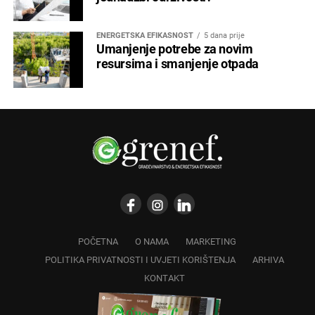
ENERGETSKA EFIKASNOST
5 dana prije
Umanjenje potrebe za novim
resursima i smanjenje otpada
POČETNA
O NAMA
MARKETING
POLITIKA PRIVATNOSTI I UVJETI KORIŠTENJA
ARHIVA
KONTAKT