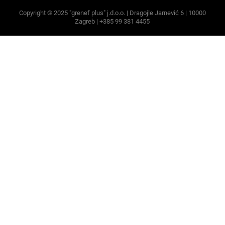
Copyright © 2025 "grenef plus" j.d.o.o. | Dragojle Jarnević 6 | 10000
Zagreb | +385 99 381 4455