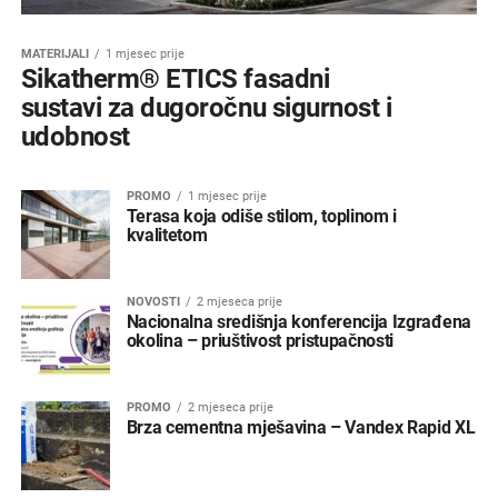
MATERIJALI
1 mjesec prije
Sikatherm® ETICS fasadni
sustavi za dugoročnu sigurnost i
udobnost
PROMO
1 mjesec prije
Terasa koja odiše stilom, toplinom i
kvalitetom
NOVOSTI
2 mjeseca prije
Nacionalna središnja konferencija Izgrađena
okolina – priuštivost pristupačnosti
PROMO
2 mjeseca prije
Brza cementna mješavina – Vandex Rapid XL