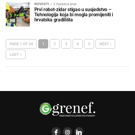
NOVOSTI
2 mjeseca prije
Prvi robot-zidar stigao u susjedstvo –
Tehnologija koja bi mogla promijeniti i
hrvatska gradilišta
PAGE 1 OF 34
1
2
3
4
5
NEXT ›
LAST »