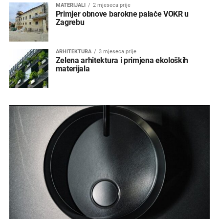
MATERIJALI
2 mjeseca prije
Primjer obnove barokne palače VOKR u
Zagrebu
ARHITEKTURA
3 mjeseca prije
Zelena arhitektura i primjena ekoloških
materijala