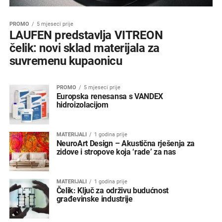
PROMO
5 mjeseci prije
LAUFEN predstavlja VITREON
čelik: novi sklad materijala za
suvremenu kupaonicu
PROMO
5 mjeseci prije
Europska renesansa s VANDEX
hidroizolacijom
MATERIJALI
1 godina prije
NeuroArt Design – Akustična rješenja za
zidove i stropove koja ‘rade’ za nas
MATERIJALI
1 godina prije
Čelik: Ključ za održivu budućnost
građevinske industrije