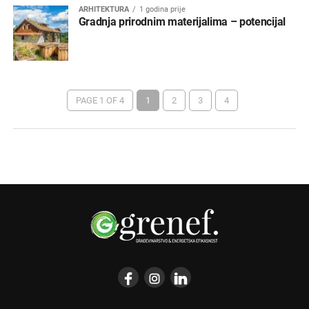
ARHITEKTURA
1 godina prije
Gradnja prirodnim materijalima – potencijal
PAGE 1 OF 4
1
2
3
4