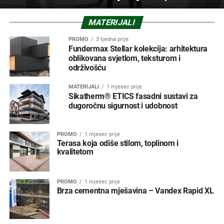
MATERIJALI
PROMO
3 tjedna prije
Fundermax Stellar kolekcija: arhitektura
oblikovana svjetlom, teksturom i
održivošću
MATERIJALI
1 mjesec prije
Sikatherm® ETICS fasadni sustavi za
dugoročnu sigurnost i udobnost
PROMO
1 mjesec prije
Terasa koja odiše stilom, toplinom i
kvalitetom
PROMO
1 mjesec prije
Brza cementna mješavina – Vandex Rapid XL