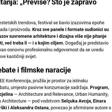
itanja: „Previše? Što je zapravo
estetskih trendova, festival se bavio izazovima epohe
rada i proizvoda.
Kroz sve panele i formate sudionici su
azov suvremene arhitekture i dizajna više nije pitanje
ti, već treba li — i s kojim ciljem.
Događaj je predstavio
 kao osnovnu profesionalnu odgovornost da se uvedu
ve kaotičniji svijet.
ebate i filmske naracije
EE Konferencija, pružila je prostor za istinsku
ebatu, umjesto pasivne konzumacije sadržaja.
Program,
cjelina
— Architecture and Relevance, Urban Humanity,
in Architecture — pod vodstvom
Selçuka Avcıja, Einara
rški i Aleksandra Ostana
, povezao je afirmirane autore s