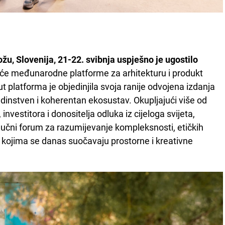
žu, Slovenija, 21-22. svibnja uspješno je ugostilo
eće međunarodne platforme za arhitekturu i produkt
ut platforma je objedinjila svoja ranije odvojena izdanja
edinstven i koherentan ekosustav. Okupljajući više od
investitora i donositelja odluka iz cijeloga svijeta,
jučni forum za razumijevanje kompleksnosti, etičkih
 kojima se danas suočavaju prostorne i kreativne