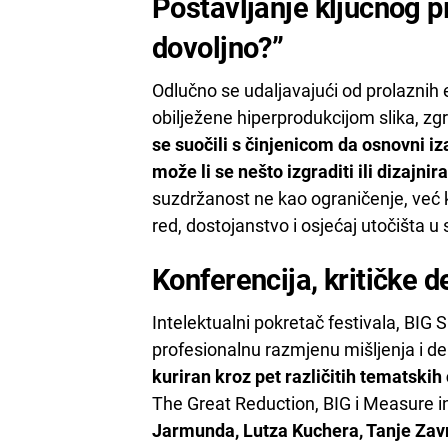
Postavljanje ključnog p
dovoljno?”
Odlučno se udaljavajući od prolaznih 
obilježene hiperprodukcijom slika, zg
se suočili s činjenicom da osnovni iz
može li se nešto izgraditi ili dizajnira
suzdržanost ne kao ograničenje, već
red, dostojanstvo i osjećaj utočišta u s
Konferencija, kritičke d
Intelektualni pokretač festivala, BIG S
profesionalnu razmjenu mišljenja i d
kuriran kroz pet različitih tematskih 
The Great Reduction, BIG i Measure 
Jarmunda, Lutza Kuchera, Tanje Zav