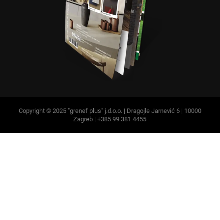
Copyright © 2025 "grenef plus" j.d.o.o. | Dragojle Jarnević 6 | 10000
Zagreb | +385 99 381 4455