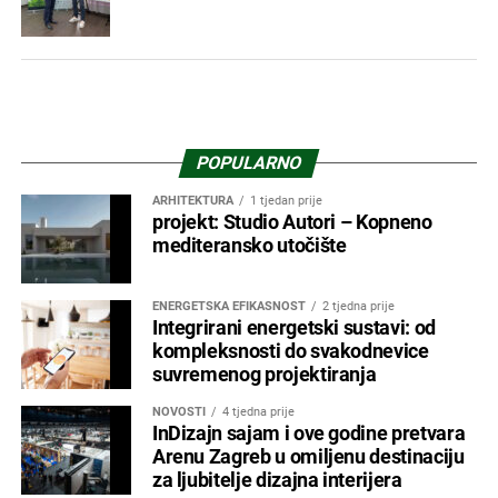
POPULARNO
ARHITEKTURA
1 tjedan prije
projekt: Studio Autori – Kopneno
mediteransko utočište
ENERGETSKA EFIKASNOST
2 tjedna prije
Integrirani energetski sustavi: od
kompleksnosti do svakodnevice
suvremenog projektiranja
NOVOSTI
4 tjedna prije
InDizajn sajam i ove godine pretvara
Arenu Zagreb u omiljenu destinaciju
za ljubitelje dizajna interijera