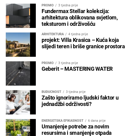
PROMO
3 tjedna prije
Fundermax Stellar kolekcija:
arhitektura oblikovana svjetlom,
teksturom i održivošću
ARHITEKTURA
4 tjedna prije
projekt: Villa Krasica – Kuća koja
slijedi teren i briše granice prostora
PROMO
3 tjedna prije
Geberit – MASTERING WATER
BUDUĆNOST
3 tjedna prije
Zašto ignoriramo ljudski faktor u
jednadžbi održivosti?
ENERGETSKA EFIKASNOST
6 dana prije
Umanjenje potrebe za novim
resursima i smanjenje otpada