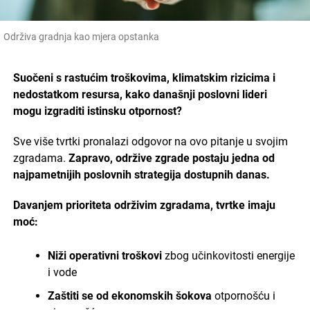
Održiva gradnja kao mjera opstanka
Suočeni s rastućim troškovima, klimatskim rizicima i
nedostatkom resursa, kako današnji poslovni lideri
mogu izgraditi istinsku otpornost?
Sve više tvrtki pronalazi odgovor na ovo pitanje u svojim
zgradama.
Zapravo, održive zgrade postaju jedna od
najpametnijih poslovnih strategija dostupnih danas.
Davanjem prioriteta održivim zgradama, tvrtke imaju
moć:
Niži operativni troškovi
zbog učinkovitosti energije
i vode
Zaštiti se od ekonomskih šokova
otpornošću i