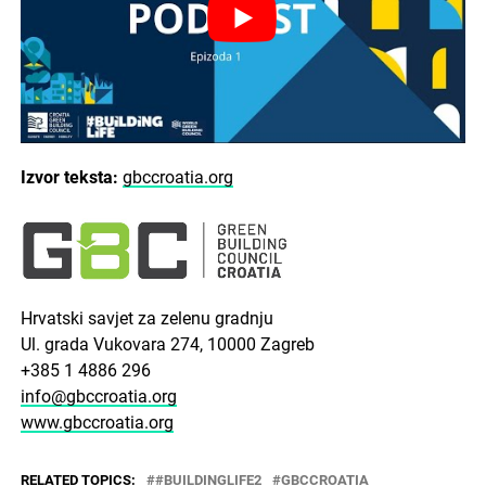
Izvor teksta:
gbccroatia.org
Hrvatski savjet za zelenu gradnju
Ul. grada Vukovara 274, 10000 Zagreb
+385 1 4886 296
info@gbccroatia.org
www.gbccroatia.org
RELATED TOPICS:
#BUILDINGLIFE2
GBCCROATIA