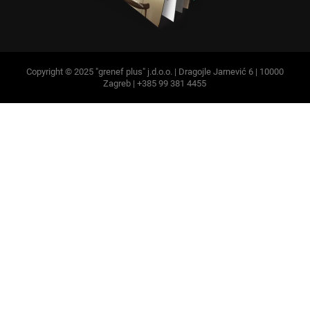
Copyright © 2025 "grenef plus" j.d.o.o. | Dragojle Jarnević 6 | 10000
Zagreb | +385 99 381 4455