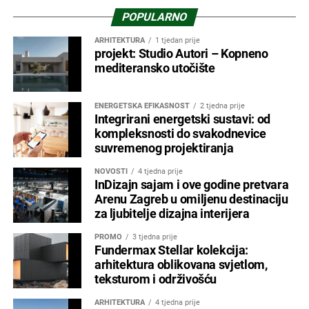
POPULARNO
ARHITEKTURA
1 tjedan prije
projekt: Studio Autori – Kopneno
mediteransko utočište
ENERGETSKA EFIKASNOST
2 tjedna prije
Integrirani energetski sustavi: od
kompleksnosti do svakodnevice
suvremenog projektiranja
NOVOSTI
4 tjedna prije
InDizajn sajam i ove godine pretvara
Arenu Zagreb u omiljenu destinaciju
za ljubitelje dizajna interijera
PROMO
3 tjedna prije
Fundermax Stellar kolekcija:
arhitektura oblikovana svjetlom,
teksturom i održivošću
ARHITEKTURA
4 tjedna prije