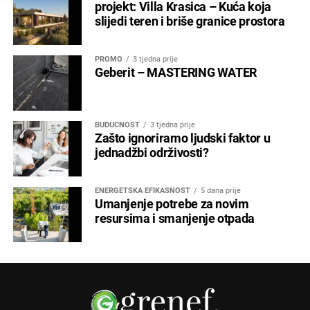
projekt: Villa Krasica – Kuća koja
slijedi teren i briše granice prostora
PROMO
3 tjedna prije
Geberit – MASTERING WATER
BUDUĆNOST
3 tjedna prije
Zašto ignoriramo ljudski faktor u
jednadžbi održivosti?
ENERGETSKA EFIKASNOST
5 dana prije
Umanjenje potrebe za novim
resursima i smanjenje otpada