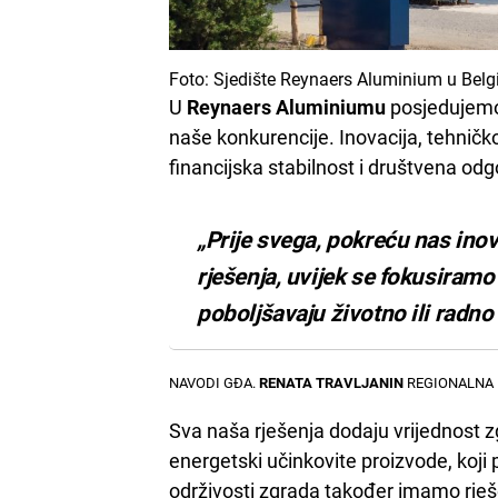
Foto: Sjedište Reynaers Aluminium u Belgij
U
Reynaers Aluminiumu
posjedujemo 
naše konkurencije. Inovacija, tehnič
financijska stabilnost i društvena od
„Prije svega, pokreću nas inov
rješenja, uvijek se fokusiramo
poboljšavaju životno ili radno
NAVODI GĐA.
RENATA TRAVLJANIN
REGIONALNA 
Sva naša rješenja dodaju vrijednost zg
energetski učinkovite proizvode, koji p
održivosti zgrada također imamo rješ