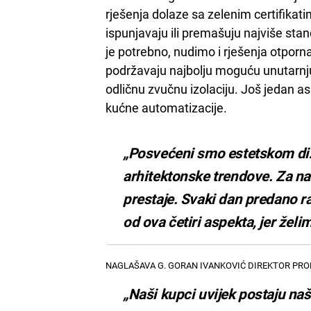
rješenja dolaze sa zelenim certifikati
ispunjavaju ili premašuju najviše stan
je potrebno, nudimo i rješenja otporn
podržavaju najbolju moguću unutarnju
odličnu zvučnu izolaciju. Još jedan a
kućne automatizacije.
„Posvećeni smo estetskom diz
arhitektonske trendove. Za nas
prestaje. Svaki dan predano r
od ova četiri aspekta, jer želi
NAGLAŠAVA G. GORAN IVANKOVIĆ DIREKTOR PROD
„Naši kupci uvijek postaju naš