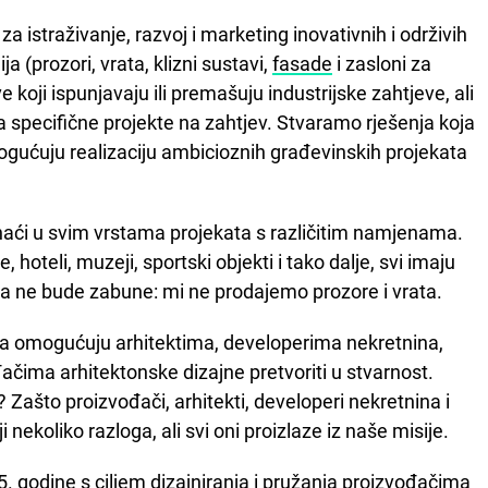
 za istraživanje, razvoj i marketing inovativnih i održivih
a (prozori, vrata, klizni sustavi,
fasade
i zasloni za
oji ispunjavaju ili premašuju industrijske zahtjeve, ali
a specifične projekte na zahtjev. Stvaramo rješenja koja
ućuju realizaciju ambicioznih građevinskih projekata
aći u svim vrstama projekata s različitim namjenama.
hoteli, muzeji, sportski objekti i tako dalje, svi imaju
Da ne bude zabune: mi ne prodajemo prozore i vrata.
ja omogućuju arhitektima, developerima nekretnina,
đačima arhitektonske dizajne pretvoriti u stvarnost.
Zašto proizvođači, arhitekti, developeri nekretnina i
i nekoliko razloga, ali svi oni proizlaze iz naše misije.
. godine s ciljem dizajniranja i pružanja proizvođačima