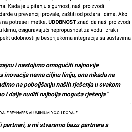
ma. Kada je u pitanju sigurnost, naši proizvodi
darde u prevenciji provale, zaštiti od požara i dima. Ako
a na potrese i metke.
UDOBNOST
znači da naši proizvodi
 klimu, osiguravajući nepropusnost za vodu i zrak i
spekt udobnosti je besprijekorna integracija sa sustavima
ajnu i nastojimo omogućiti najnovije
 inovacija nema ciljnu liniju, ona nikada ne
adimo na poboljšanju naših rješenja u svakom
mo i dalje nuditi najbolja moguća rješenja“
AJE REYNAERS ALUMINIUM D.O.O. I DODAJE:
i partneri, a mi stvaramo bazu partnera s