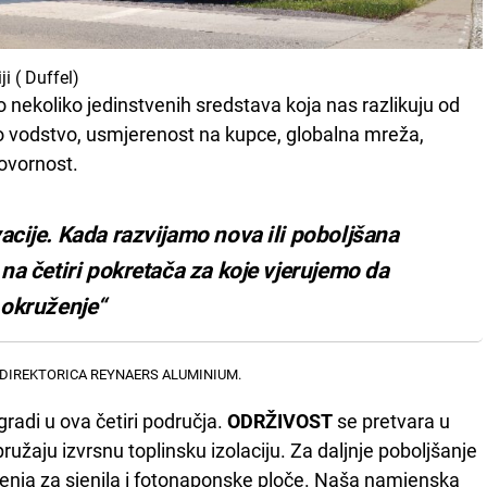
i ( Duffel)
nekoliko jedinstvenih sredstava koja nas razlikuju od
ko vodstvo, usmjerenost na kupce, globalna mreža,
govornost.
acije. Kada razvijamo nova ili poboljšana
 na četiri pokretača za koje vjerujemo da
 okruženje“
DIREKTORICA REYNAERS ALUMINIUM.
radi u ova četiri područja.
ODRŽIVOST
se pretvara u
ružaju izvrsnu toplinsku izolaciju. Za daljnje poboljšanje
enja za sjenila i fotonaponske ploče. Naša namjenska