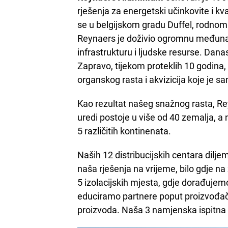
rješenja za energetski učinkovite i kv
se u belgijskom gradu Duffel, rodno
Reynaers je doživio ogromnu međunar
infrastrukturu i ljudske resurse. Dan
Zapravo, tijekom proteklih 10 godina, 
organskog rasta i akvizicija koje je s
Kao rezultat našeg snažnog rasta, Rey
uredi postoje u više od 40 zemalja, a 
5 različitih kontinenata.
Naših 12 distribucijskih centara dilje
naša rješenja na vrijeme, bilo gdje n
5 izolacijskih mjesta, gdje dorađujem
educiramo partnere poput proizvođača 
proizvoda. Naša 3 namjenska ispitna