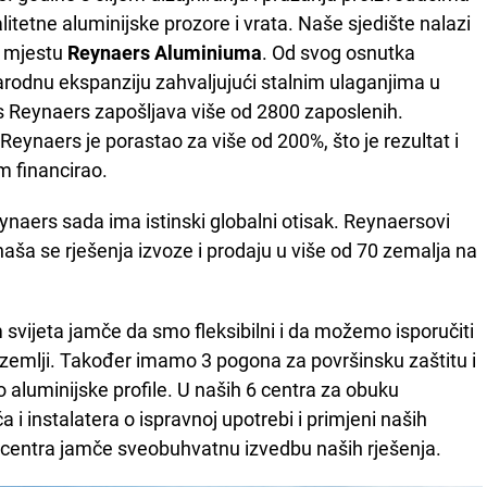
alitetne aluminijske prozore i vrata. Naše sjedište nalazi
m mjestu
Reynaers Aluminiuma
. Od svog osnutka
odnu ekspanziju zahvaljujući stalnim ulaganjima u
as Reynaers zapošljava više od 2800 zaposlenih.
Reynaers je porastao za više od 200%, što je rezultat i
am financirao.
naers sada ima istinski globalni otisak. Reynaersovi
naša se rješenja izvoze i prodaju u više od 70 zemalja na
m svijeta jamče da smo fleksibilni i da možemo isporučiti
a zemlji. Također imamo 3 pogona za površinsku zaštitu i
o aluminijske profile. U naših 6 centra za obuku
i instalatera o ispravnoj upotrebi i primjeni naših
 centra jamče sveobuhvatnu izvedbu naših rješenja.