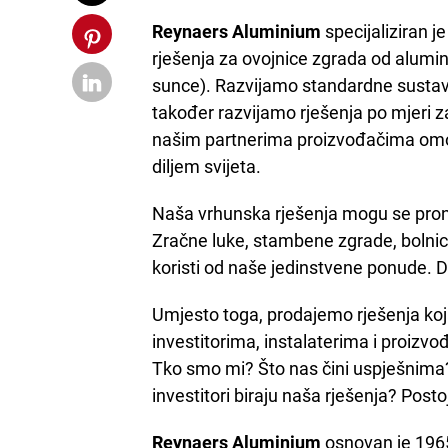
Reynaers Aluminium
specijaliziran je
rješenja za ovojnice zgrada od aluminij
sunce). Razvijamo standardne sustave k
također razvijamo rješenja po mjeri z
našim partnerima proizvođačima omog
diljem svijeta.
Naša vrhunska rješenja mogu se pron
Zračne luke, stambene zgrade, bolnice, 
koristi od naše jedinstvene ponude. 
Umjesto toga, prodajemo rješenja ko
investitorima, instalaterima i proizvo
Tko smo mi? Što nas čini uspješnima? 
investitori biraju naša rješenja? Postoj
Reynaers Aluminium
osnovan je 1965