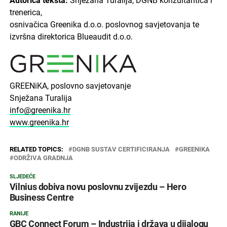
Autorica teksta:
Snježana Turalija, DGNB konzultantica i
trenerica,
osnivačica Greenika d.o.o. poslovnog savjetovanja te
izvršna direktorica Blueaudit d.o.o.
GREENiKA, poslovno savjetovanje
Snježana Turalija
info@greenika.hr
www.greenika.hr
RELATED TOPICS:
DGNB SUSTAV CERTIFICIRANJA
GREENIKA
ODRŽIVA GRADNJA
SLJEDEĆE
Vilnius dobiva novu poslovnu zvijezdu – Hero
Business Centre
RANIJE
GBC Connect Forum – Industrija i država u dijalogu