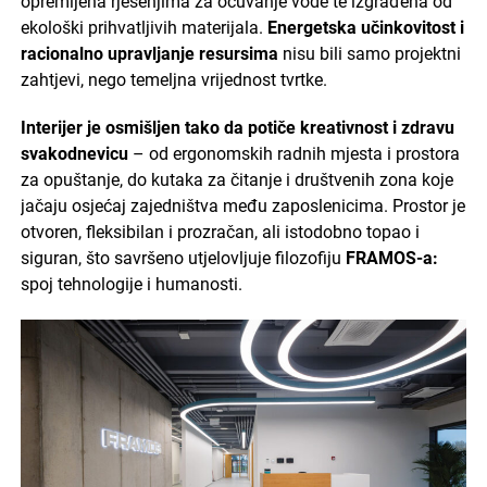
opremljena rješenjima za očuvanje vode te izgrađena od
ekološki prihvatljivih materijala.
Energetska učinkovitost i
racionalno upravljanje resursima
nisu bili samo projektni
zahtjevi, nego temeljna vrijednost tvrtke.
Interijer je osmišljen tako da potiče kreativnost i zdravu
svakodnevicu
– od ergonomskih radnih mjesta i prostora
za opuštanje, do kutaka za čitanje i društvenih zona koje
jačaju osjećaj zajedništva među zaposlenicima. Prostor je
otvoren, fleksibilan i prozračan, ali istodobno topao i
siguran, što savršeno utjelovljuje filozofiju
FRAMOS-a:
spoj tehnologije i humanosti.