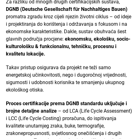
Za razliku od mnogih drugih certifikacijskih sustava,
DGNB (Deutsche Gesellschaft für Nachhaltiges Bauen)
promatra zgradu kroz cijeli njezin životni ciklus – od ideje
i projektiranja do korištenja i održavanja s fokusom i na
ekonomske karakteristike. Dakle, sustav obuhvaća šest
glavnih područja procjene:
ekonomsku, ekološku, socio-
kulturološku & funkcionalnu, tehničku, procesnu i
kvalitetu lokacije.
Takav pristup osigurava da projekt ne teži samo
energetskoj učinkovitosti, nego i dugoročnoj vrijednosti,
sigurnosti i udobnosti korisnika te smanjenju ukupnog
ekološkog otiska.
Proces certifikacije prema DGNB standardu uključuje i
brojne detaljne analize
– od LCA (Life Cycle Assessment)
i LCC (Life Cycle Costing) proračuna, do ispitivanja
kvalitete unutarnjeg zraka, buke, termografije,
zrakonepropusnosti, svjetlosnog onečišćenja i drugih