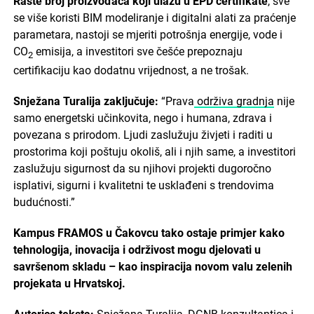
Raste broj proizvođača koji ulažu u EPD certifikate
, sve
se više koristi BIM modeliranje i digitalni alati za praćenje
parametara, nastoji se mjeriti potrošnja energije, vode i
CO
emisija, a investitori sve češće prepoznaju
2
certifikaciju kao dodatnu vrijednost, a ne trošak.
Snježana Turalija zaključuje:
“Prava
održiva gradnja
nije
samo energetski učinkovita, nego i humana, zdrava i
povezana s prirodom. Ljudi zaslužuju živjeti i raditi u
prostorima koji poštuju okoliš, ali i njih same, a investitori
zaslužuju sigurnost da su njihovi projekti dugoročno
isplativi, sigurni i kvalitetni te usklađeni s trendovima
budućnosti.”
Kampus FRAMOS u Čakovcu tako ostaje primjer kako
tehnologija, inovacija i održivost mogu djelovati u
savršenom skladu – kao inspiracija novom valu zelenih
projekata u Hrvatskoj.