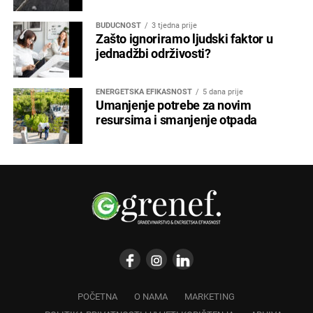
BUDUĆNOST
3 tjedna prije
Zašto ignoriramo ljudski faktor u
jednadžbi održivosti?
ENERGETSKA EFIKASNOST
5 dana prije
Umanjenje potrebe za novim
resursima i smanjenje otpada
POČETNA
O NAMA
MARKETING