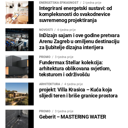
ENERGETSKA EFIKASNOST
2 tjedna prije
Integrirani energetski sustavi: od
kompleksnosti do svakodnevice
suvremenog projektiranja
NOVOSTI
4 tjedna prije
InDizajn sajam i ove godine pretvara
Arenu Zagreb u omiljenu destinaciju
za ljubitelje dizajna interijera
PROMO
3 tjedna prije
Fundermax Stellar kolekcija:
arhitektura oblikovana svjetlom,
teksturom i održivošću
ARHITEKTURA
4 tjedna prije
projekt: Villa Krasica – Kuća koja
slijedi teren i briše granice prostora
PROMO
3 tjedna prije
Geberit – MASTERING WATER