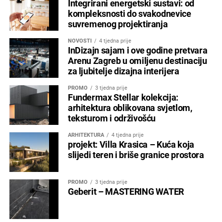
Integrirani energetski sustavi: od
kompleksnosti do svakodnevice
suvremenog projektiranja
NOVOSTI
4 tjedna prije
InDizajn sajam i ove godine pretvara
Arenu Zagreb u omiljenu destinaciju
za ljubitelje dizajna interijera
PROMO
3 tjedna prije
Fundermax Stellar kolekcija:
arhitektura oblikovana svjetlom,
teksturom i održivošću
ARHITEKTURA
4 tjedna prije
projekt: Villa Krasica – Kuća koja
slijedi teren i briše granice prostora
PROMO
3 tjedna prije
Geberit – MASTERING WATER