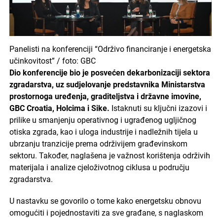
Panelisti na konferenciji “Održivo financiranje i energetska
učinkovitost” / foto: GBC
Dio konferencije bio je posvećen dekarbonizaciji sektora
zgradarstva, uz sudjelovanje predstavnika Ministarstva
prostornoga uređenja, graditeljstva i državne imovine,
GBC Croatia, Holcima i Sike.
Istaknuti su ključni izazovi i
prilike u smanjenju operativnog i ugrađenog ugljičnog
otiska zgrada, kao i uloga industrije i nadležnih tijela u
ubrzanju tranzicije prema održivijem građevinskom
sektoru. Također, naglašena je važnost korištenja održivih
materijala i analize cjeloživotnog ciklusa u području
zgradarstva.
U nastavku se govorilo o tome kako energetsku obnovu
omogućiti i pojednostaviti za sve građane, s naglaskom