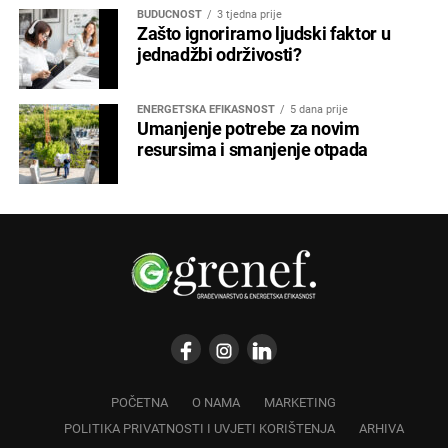
BUDUĆNOST
3 tjedna prije
Zašto ignoriramo ljudski faktor u
jednadžbi održivosti?
ENERGETSKA EFIKASNOST
5 dana prije
Umanjenje potrebe za novim
resursima i smanjenje otpada
POČETNA
O NAMA
MARKETING
POLITIKA PRIVATNOSTI I UVJETI KORIŠTENJA
ARHIVA