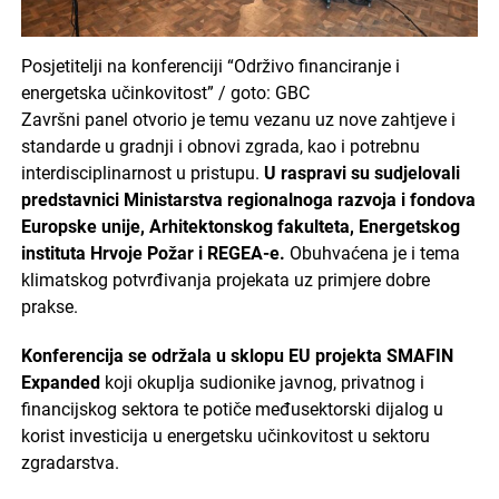
Posjetitelji na konferenciji “Održivo financiranje i
energetska učinkovitost” / goto: GBC
Završni panel otvorio je temu vezanu uz nove zahtjeve i
standarde u gradnji i obnovi zgrada, kao i potrebnu
interdisciplinarnost u pristupu.
U raspravi su sudjelovali
predstavnici Ministarstva regionalnoga razvoja i fondova
Europske unije, Arhitektonskog fakulteta, Energetskog
instituta Hrvoje Požar i REGEA-e.
Obuhvaćena je i tema
klimatskog potvrđivanja projekata uz primjere dobre
prakse.
Konferencija se održala u sklopu EU projekta SMAFIN
Expanded
koji okuplja sudionike javnog, privatnog i
financijskog sektora te potiče međusektorski dijalog u
korist investicija u energetsku učinkovitost u sektoru
zgradarstva.