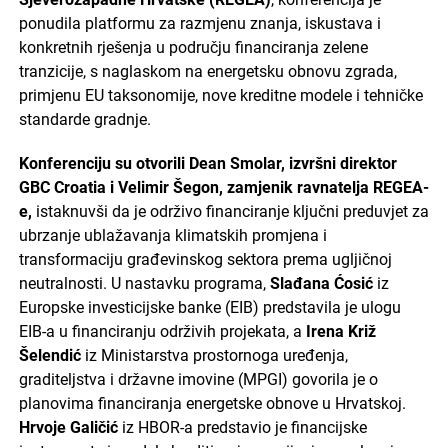
ponudila platformu za razmjenu znanja, iskustava i
konkretnih rješenja u području financiranja zelene
tranzicije, s naglaskom na energetsku obnovu zgrada,
primjenu EU taksonomije, nove kreditne modele i tehničke
standarde gradnje.
Konferenciju su otvorili Dean Smolar, izvršni direktor
GBC Croatia i Velimir Šegon, zamjenik ravnatelja REGEA-
e,
istaknuvši da je održivo financiranje ključni preduvjet za
ubrzanje ublažavanja klimatskih promjena i
transformaciju građevinskog sektora prema ugljičnoj
neutralnosti. U nastavku programa,
Slađana Ćosić
iz
Europske investicijske banke (EIB) predstavila je ulogu
EIB-a u financiranju održivih projekata, a
Irena Križ
Šelendić
iz Ministarstva prostornoga uređenja,
graditeljstva i državne imovine (MPGI) govorila je o
planovima financiranja energetske obnove u Hrvatskoj.
Hrvoje Galičić
iz HBOR-a predstavio je financijske