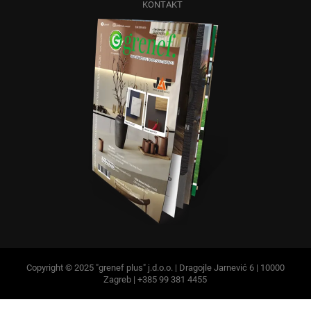
KONTAKT
Copyright © 2025 "grenef plus" j.d.o.o. | Dragojle Jarnević 6 | 10000
Zagreb | +385 99 381 4455