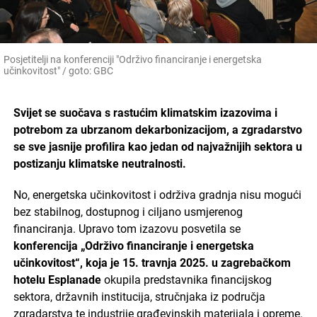
Posjetitelji na konferenciji "Održivo financiranje i energetska
učinkovitost" / goto: GBC
Svijet se suočava s rastućim klimatskim izazovima i
potrebom za ubrzanom dekarbonizacijom, a zgradarstvo
se sve jasnije profilira kao jedan od najvažnijih sektora u
postizanju klimatske neutralnosti.
No, energetska učinkovitost i održiva gradnja nisu mogući
bez stabilnog, dostupnog i ciljano usmjerenog
financiranja. Upravo tom izazovu posvetila se
konferencija „Održivo financiranje i energetska
učinkovitost“, koja je 15. travnja 2025. u zagrebačkom
hotelu Esplanade
okupila predstavnika financijskog
sektora, državnih institucija, stručnjaka iz područja
zgradarstva te industrije građevinskih materijala i opreme.