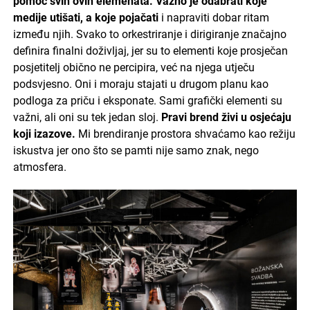
pomoć svih ovih elemenata. Važno je odabrati koje
medije utišati, a koje pojačati
i napraviti dobar ritam
između njih. Svako to orkestriranje i dirigiranje značajno
definira finalni doživljaj, jer su to elementi koje prosječan
posjetitelj obično ne percipira, već na njega utječu
podsvjesno. Oni i moraju stajati u drugom planu kao
podloga za priču i eksponate. Sami grafički elementi su
važni, ali oni su tek jedan sloj.
Pravi brend živi u osjećaju
koji izazove.
Mi brendiranje prostora shvaćamo kao režiju
iskustva jer ono što se pamti nije samo znak, nego
atmosfera.