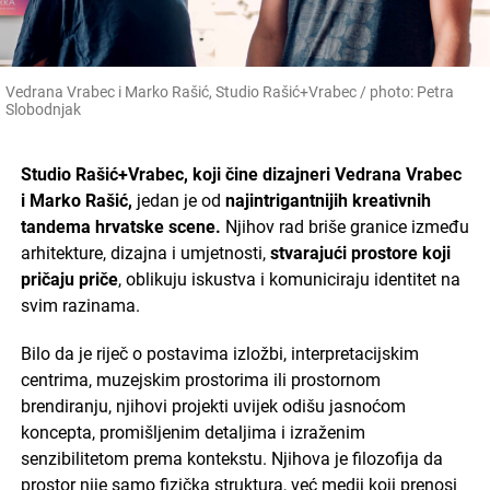
Vedrana Vrabec i Marko Rašić, Studio Rašić+Vrabec / photo: Petra
Slobodnjak
Studio Rašić+Vrabec, koji čine dizajneri Vedrana Vrabec
i Marko Rašić,
jedan je od
najintrigantnijih kreativnih
tandema hrvatske scene.
Njihov rad briše granice između
arhitekture, dizajna i umjetnosti,
stvarajući prostore koji
pričaju priče
, oblikuju iskustva i komuniciraju identitet na
svim razinama.
Bilo da je riječ o postavima izložbi, interpretacijskim
centrima, muzejskim prostorima ili prostornom
brendiranju, njihovi projekti uvijek odišu jasnoćom
koncepta, promišljenim detaljima i izraženim
senzibilitetom prema kontekstu. Njihova je filozofija da
prostor nije samo fizička struktura, već medij koji prenosi