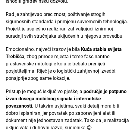
ishoditi građevinsku dozvolu.
Rad je zahtijevao preciznost, poštivanje strogih
sigurnosnih standarda i primjenu suvremenih tehnologija.
Projekt je uspješno realiziran zahvaljujući iznimnoj
suradnji svih stručnjaka uključenih u njegovu provedbu.
Emocionalno, najveći izazov je bila
Kuća stabla svijeta
Trebišća
, zbog prirode mjesta i teme fascinantne
praslavenske mitologije koju je trebalo prenijeti
posjetiteljima. Riječ je o logistički zahtjevnoj izvedbi,
ponajprije zbog same lokacije.
Pristup je moguć isključivo pješke, a
područje je potpuno
izvan dosega mobilnog signala i internetske
povezanosti.
U takvim uvjetima, svaki detalj mora biti
dobro isplaniran, jer povratak po zaboravljeni alat ili
dokument nije jednostavan zadatak. Tako da je realizacija
uključivala i duhovni razvoj sudionika 😊