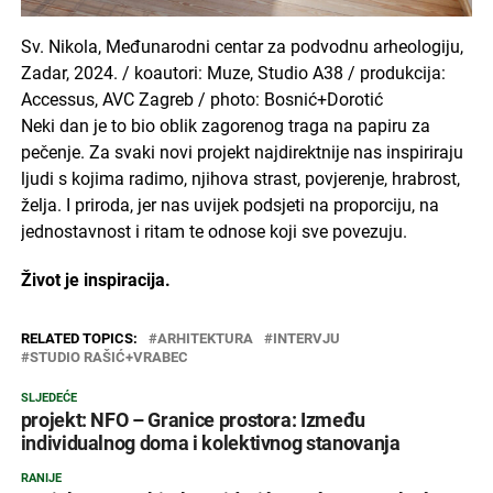
Sv. Nikola, Međunarodni centar za podvodnu arheologiju,
Zadar, 2024. / koautori: Muze, Studio A38 / produkcija:
Accessus, AVC Zagreb / photo: Bosnić+Dorotić
Neki dan je to bio oblik zagorenog traga na papiru za
pečenje. Za svaki novi projekt najdirektnije nas inspiriraju
ljudi s kojima radimo, njihova strast, povjerenje, hrabrost,
želja. I priroda, jer nas uvijek podsjeti na proporciju, na
jednostavnost i ritam te odnose koji sve povezuju.
Život je inspiracija.
RELATED TOPICS:
ARHITEKTURA
INTERVJU
STUDIO RAŠIĆ+VRABEC
SLJEDEĆE
projekt: NFO – Granice prostora: Između
individualnog doma i kolektivnog stanovanja
RANIJE