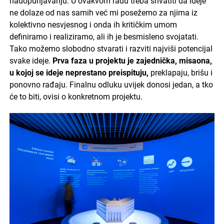
nadopunjavanju. U ovakvom radu treba shvatiti da ideje
ne dolaze od nas samih već mi posežemo za njima iz
kolektivno nesvjesnog i onda ih kritičkim umom
definiramo i realiziramo, ali ih je besmisleno svojatati.
Tako možemo slobodno stvarati i razviti najviši potencijal
svake ideje.
Prva faza u projektu je zajednička, misaona,
u kojoj se ideje neprestano preispituju,
preklapaju, brišu i
ponovno rađaju. Finalnu odluku uvijek donosi jedan, a tko
će to biti, ovisi o konkretnom projektu.