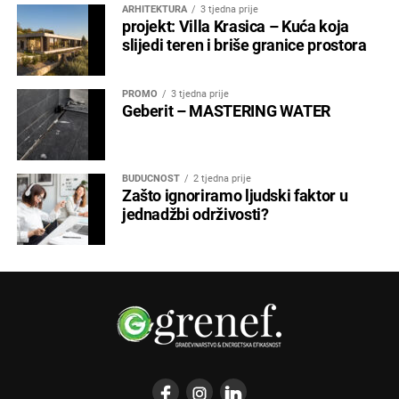
ARHITEKTURA
3 tjedna prije
projekt: Villa Krasica – Kuća koja
slijedi teren i briše granice prostora
PROMO
3 tjedna prije
Geberit – MASTERING WATER
BUDUĆNOST
2 tjedna prije
Zašto ignoriramo ljudski faktor u
jednadžbi održivosti?