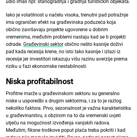
udio imali npr. stanogradnja i gradnja turističkih objekata.
Iako je volatilnost u načelu visoka, trenutni pad potražnje
ima ograničen efekt na građevinska poduzeća koja
obično završavaju projekte ugovorene u dobrim
vremenima, međutim problemi nastaju kad se ti projekti
odrade.
Građevinski sektor
obično nešto kasnije doživi
pad kada recesija krene, no isto tako kasnije i izlazi iz
recesije jer investitori iskazuju višu razinu averzije prema
riziku u fazi ekonomske nestabilnosti.
Niska profitabilnost
Profitne marže u građevinskom sektoru su generalno
niske u usporedbi s drugim sektorima, i za to je razlog
nekoliko faktora. Prvo, sezonalnost je važna karakteristika
u građevinarstvu, s obzirom na to da vremenski uvjeti
utječu na mogućnost izvođenja vanjskih radova.
Međutim, fiksne troškove poput plaća treba pokriti i kad