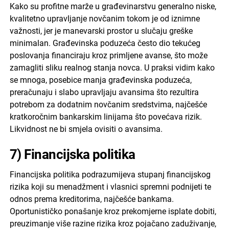
Kako su profitne marže u građevinarstvu generalno niske,
kvalitetno upravljanje novčanim tokom je od iznimne
važnosti, jer je manevarski prostor u slučaju greške
minimalan. Građevinska poduzeća često dio tekućeg
poslovanja financiraju kroz primljene avanse, što može
zamagliti sliku realnog stanja novca. U praksi vidim kako
se mnoga, posebice manja građevinska poduzeća,
preračunaju i slabo upravljaju avansima što rezultira
potrebom za dodatnim novčanim sredstvima, najčešće
kratkoročnim bankarskim linijama što povećava rizik.
Likvidnost ne bi smjela ovisiti o avansima.
7) Financijska politika
Financijska politika podrazumijeva stupanj financijskog
rizika koji su menadžment i vlasnici spremni podnijeti te
odnos prema kreditorima, najčešće bankama.
Oportunističko ponašanje kroz prekomjerne isplate dobiti,
preuzimanje više razine rizika kroz pojačano zaduživanje,