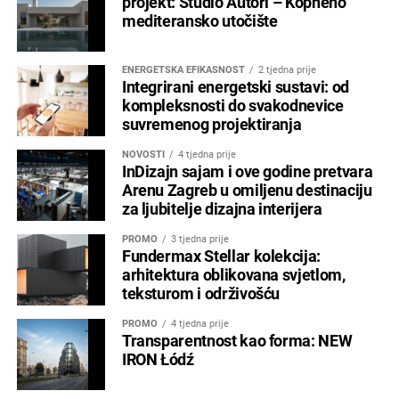
projekt: Studio Autori – Kopneno
mediteransko utočište
ENERGETSKA EFIKASNOST
2 tjedna prije
Integrirani energetski sustavi: od
kompleksnosti do svakodnevice
suvremenog projektiranja
NOVOSTI
4 tjedna prije
InDizajn sajam i ove godine pretvara
Arenu Zagreb u omiljenu destinaciju
za ljubitelje dizajna interijera
PROMO
3 tjedna prije
Fundermax Stellar kolekcija:
arhitektura oblikovana svjetlom,
teksturom i održivošću
PROMO
4 tjedna prije
Transparentnost kao forma: NEW
IRON Łódź