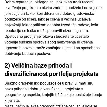
Dobra reputacija i višegodišnji pozitivan track record
izvođenja projekata u okviru zadanih budžeta i na vrijeme
je krucijalan faktor koji diferencira dobro građevinsko
poduzeće od lošeg. Iako je cijena u većini slučajeva
najvažniji faktor prilikom odabira izvođača radova, loša
reputacija se teško može popraviti nižom cijenom.
Opetovano probijanje rokova i budžeta te učestalo
vođenje sudskih sporova zbog neizvršenja ili kršenja
ugovornih obveza može značajno utjecati na sposobnost
dobivanja budućih poslova.
2) Veličina baze prihoda i
diverzificiranost portfelja projekata
Snažno građevinsko poduzeće će u pravilu imati širu
bazu prihoda i dobru diverzifikaciju projekata s
geografskog aspekta, krajnjih tržišta koje opslužuje i broja
klijenata.
Na taj način je lakše prebroditi tržišne oscilacije koje se