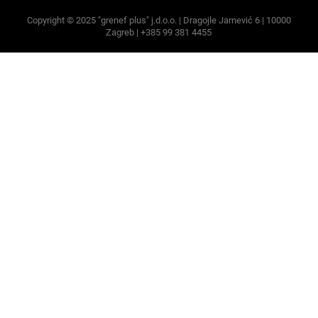
Copyright © 2025 "grenef plus" j.d.o.o. | Dragojle Jarnević 6 | 10000
Zagreb | +385 99 381 4455