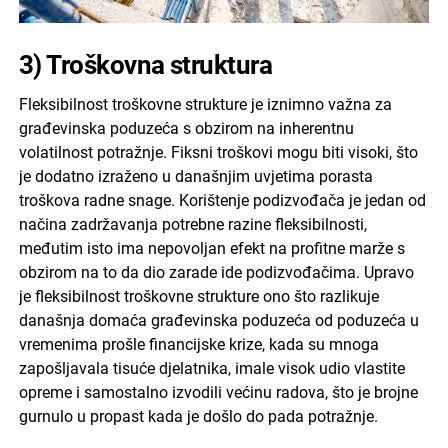
3) Troškovna struktura
Fleksibilnost troškovne strukture je iznimno važna za
građevinska poduzeća s obzirom na inherentnu
volatilnost potražnje. Fiksni troškovi mogu biti visoki, što
je dodatno izraženo u današnjim uvjetima porasta
troškova radne snage. Korištenje podizvođača je jedan od
načina zadržavanja potrebne razine fleksibilnosti,
međutim isto ima nepovoljan efekt na profitne marže s
obzirom na to da dio zarade ide podizvođačima. Upravo
je fleksibilnost troškovne strukture ono što razlikuje
današnja domaća građevinska poduzeća od poduzeća u
vremenima prošle financijske krize, kada su mnoga
zapošljavala tisuće djelatnika, imale visok udio vlastite
opreme i samostalno izvodili većinu radova, što je brojne
gurnulo u propast kada je došlo do pada potražnje.