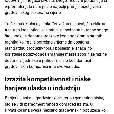
radove nije moguće izvoditi. Drugo, nedavni porast cijena
repromaterijala nam je bio najbolji primjer osjetljivosti
građevinskog sektora na cijene.
Treće, trošak plaća je također važan element, što vidimo
trenutno kroz inflacijske pritiske i nedostatak radne snage,
što uzrokuje dodatne troškove kod angažiranja stranih
radnika kojima je potrebno vrijeme da dostignu
standardnu produktivnost. I posljednje, značajno
korištenje podizvođača smanjuje marže zbog niže razine
dodane vrijednosti u prihodima, što kod domaćih
građevinskih kompanija ima sve viši udio.
Izrazita kompetitivnost i niske
barijere ulaska u industriju
Barijere ulaska u građevinski sektor su generalno niske,
što se vidi iz fragmentiranosti domaćeg tržišta. U
Hrvatskoj ima svega nekoliko građevinskih poduzeća koji