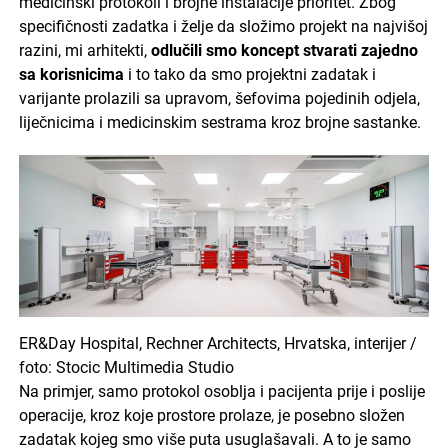
medicinski protokoli i brojne instalacije prioritet. Zbog
specifičnosti zadatka i želje da složimo projekt na najvišoj
razini, mi arhitekti,
odlučili smo koncept stvarati zajedno
sa korisnicima
i to tako da smo projektni zadatak i
varijante prolazili sa upravom, šefovima pojedinih odjela,
liječnicima i medicinskim sestrama kroz brojne sastanke.
ER&Day Hospital, Rechner Architects, Hrvatska, interijer /
foto: Stocic Multimedia Studio
Na primjer, samo protokol osoblja i pacijenta prije i poslije
operacije, kroz koje prostore prolaze, je posebno složen
zadatak kojeg smo više puta usuglašavali. A to je samo