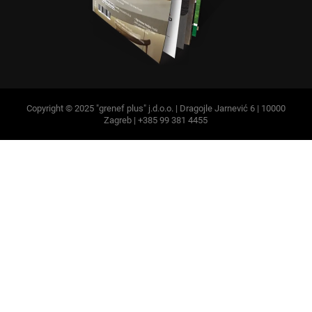
Copyright © 2025 "grenef plus" j.d.o.o. | Dragojle Jarnević 6 | 10000
Zagreb | +385 99 381 4455