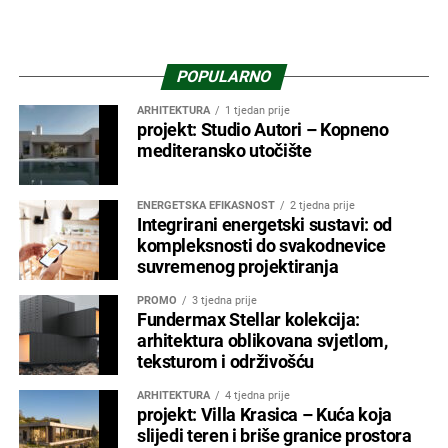
POPULARNO
ARHITEKTURA
1 tjedan prije
projekt: Studio Autori – Kopneno
mediteransko utočište
ENERGETSKA EFIKASNOST
2 tjedna prije
Integrirani energetski sustavi: od
kompleksnosti do svakodnevice
suvremenog projektiranja
PROMO
3 tjedna prije
Fundermax Stellar kolekcija:
arhitektura oblikovana svjetlom,
teksturom i održivošću
ARHITEKTURA
4 tjedna prije
projekt: Villa Krasica – Kuća koja
slijedi teren i briše granice prostora