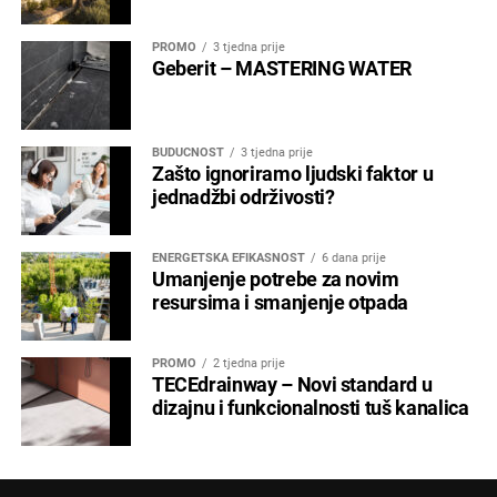
PROMO
3 tjedna prije
Geberit – MASTERING WATER
BUDUĆNOST
3 tjedna prije
Zašto ignoriramo ljudski faktor u
jednadžbi održivosti?
ENERGETSKA EFIKASNOST
6 dana prije
Umanjenje potrebe za novim
resursima i smanjenje otpada
PROMO
2 tjedna prije
TECEdrainway – Novi standard u
dizajnu i funkcionalnosti tuš kanalica