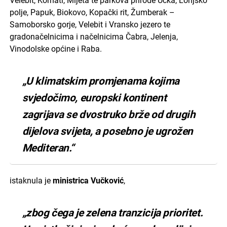
Velebit, Kornati, Mljeta te parkova prirode Učka, Lonjsko
polje, Papuk, Biokovo, Kopački rit, Žumberak –
Samoborsko gorje, Velebit i Vransko jezero te
gradonačelnicima i načelnicima Čabra, Jelenja,
Vinodolske općine i Raba.
„U klimatskim promjenama kojima
svjedočimo, europski kontinent
zagrijava se dvostruko brže od drugih
dijelova svijeta, a posebno je ugrožen
Mediteran.“
istaknula je
ministrica Vučković
,
„zbog čega je zelena tranzicija prioritet.