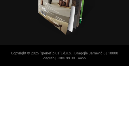
Copyright © 2025 "grenef plus" j.d.o.o. | Dragojle Jarnević 6 | 10000
Zagreb | +385 99 381 4455