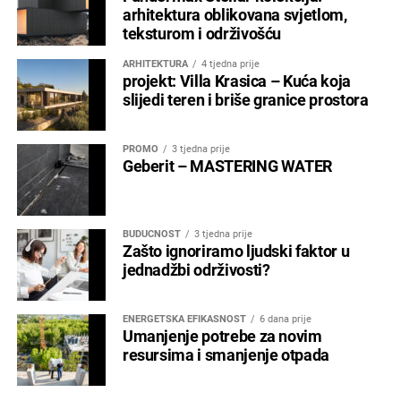
arhitektura oblikovana svjetlom,
teksturom i održivošću
ARHITEKTURA
4 tjedna prije
projekt: Villa Krasica – Kuća koja
slijedi teren i briše granice prostora
PROMO
3 tjedna prije
Geberit – MASTERING WATER
BUDUĆNOST
3 tjedna prije
Zašto ignoriramo ljudski faktor u
jednadžbi održivosti?
ENERGETSKA EFIKASNOST
6 dana prije
Umanjenje potrebe za novim
resursima i smanjenje otpada