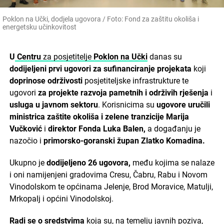
Poklon na Učki, dodjela ugovora / Foto: Fond za zaštitu okoliša i
energetsku učinkovitost
U
Centru
za posjetitelje
Poklon na Učki
danas su
dodijeljeni prvi ugovori za sufinanciranje projekata
koji
doprinose održivosti
posjetiteljske infrastrukture te
ugovori
za projekte razvoja pametnih i održivih rješenja
i
usluga u javnom sektoru
. Korisnicima su
ugovore uručili
ministrica zaštite okoliša i zelene tranzicije Marija
Vučković
i
direktor Fonda Luka Balen,
a događanju je
nazočio i
primorsko-goranski župan Zlatko Komadina.
Ukupno je
dodijeljeno 26 ugovora,
među kojima se nalaze
i oni namijenjeni gradovima Cresu, Čabru, Rabu i Novom
Vinodolskom te općinama Jelenje, Brod Moravice, Matulji,
Mrkopalj i općini Vinodolskoj.
Radi se o sredstvima
koja su, na temelju javnih poziva,