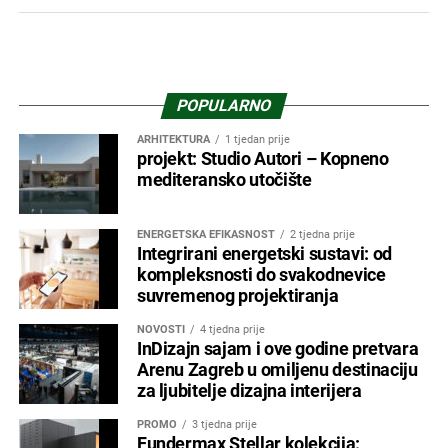
POPULARNO
ARHITEKTURA
1 tjedan prije
projekt: Studio Autori – Kopneno
mediteransko utočište
ENERGETSKA EFIKASNOST
2 tjedna prije
Integrirani energetski sustavi: od
kompleksnosti do svakodnevice
suvremenog projektiranja
NOVOSTI
4 tjedna prije
InDizajn sajam i ove godine pretvara
Arenu Zagreb u omiljenu destinaciju
za ljubitelje dizajna interijera
PROMO
3 tjedna prije
Fundermax Stellar kolekcija: