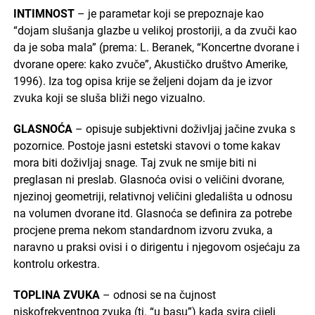
INTIMNOST
– je parametar koji se prepoznaje kao
“dojam slušanja glazbe u velikoj prostoriji, a da zvuči kao
da je soba mala” (prema: L. Beranek, “Koncertne dvorane i
dvorane opere: kako zvuče”, Akustičko društvo Amerike,
1996). Iza tog opisa krije se željeni dojam da je izvor
zvuka koji se sluša bliži nego vizualno.
GLASNOĆA
– opisuje subjektivni doživljaj jačine zvuka s
pozornice. Postoje jasni estetski stavovi o tome kakav
mora biti doživljaj snage. Taj zvuk ne smije biti ni
preglasan ni preslab. Glasnoća ovisi o veličini dvorane,
njezinoj geometriji, relativnoj veličini gledališta u odnosu
na volumen dvorane itd. Glasnoća se definira za potrebe
procjene prema nekom standardnom izvoru zvuka, a
naravno u praksi ovisi i o dirigentu i njegovom osjećaju za
kontrolu orkestra.
TOPLINA ZVUKA
– odnosi se na čujnost
niskofrekventnog zvuka (tj. “u basu”) kada svira cijeli