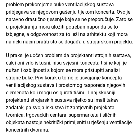
problem prekomjerne buke ventilacijskog sustava
pribjegava se njegovom gašenju tijekom koncerta. Ovo je
naravno drastično rješenje koje se ne preporučuje. Zato se
u projektiranju mora uložiti potreban napor da se to
izbjegne, a odgovornost za to leži na arhitektu koji mora
na neki način pratiti što se događa u strojarskom projektu.
U praksi je uočen problem da projektanti strojnih sustava,
čak i oni vrlo iskusni, nisu svjesni koncepta tišine koji je
nužan i ozbiljnosti s kojom se mora pristupiti analizi
strojne buke. Prvi korak u tome je usvajanje koncepta
ventilacijskog sustava i prostornog rasporeda njegovih
elemenata koji mogu osigurati tišinu. I najiskusniji
projektanti strojarskih sustava rijetko su imali takav
zadatak, pa svoja iskustva iz zahtjevnih projekata
tvornica, trgovačkih centara, supermarketa i sličnih
objekata nastoje nekritički primijeniti u rješenju ventilacije
koncertnih dvorana.