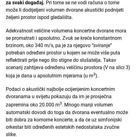
za svaki događaj.
Pri tome se ne vodi računa o tome
može li dodijeljeni volumen dvorane akustički podnijeti
željeni prostor ispod gledališta.
Adekvatnost veličine volumena koncertne dvorane mora
se promatrati i apsolutno. Zvuk se kreće konstantnom
brzinom, oko 340 m/s, pa je za njegovo “sviranje”
potreban određeni prostor u kojem se može više puta
reflektirati prije nego što stigne do slušatelja. Takav
scenarij zahtijeva određenu veličinu prostora (V na slici 3)
3
koja je dana u apsolutnim mjerama (u m
).
Podaci o akustički najbolje ocijenjenim koncertnim
dvoranama u svijetu pokazuju da im je prosječna
3
zapremina oko 20.000 m
. Mnogo manji volumen
automatski dovodi do toga da dvorana eventualno može
biti dobra za komorne koncerte, a da će uz simfonijski
orkestar biti određenih estetskih nedostataka zvučne
slike.