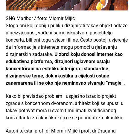
SNG Maribor / foto: Miomir Mijić
Stoga oni koji dobiju priliku dizajnirati takav objekt odlaze
u neizvjesnost, vođeni samo iskustvom posjetitelja
koncerta, bili oni toga svjesni ili ne. Često postoji uvjerenje
da informacije s interneta mogu pomoći u rješavanju
dizajnerskih zadataka.
U zbrci koju donosi internet kao
edukativna platforma, dizajneri uglavnom ostaju
koncentrirani na estetiku interijera i standardne
dizajnerske teme, dok akustika u cijelosti ostaje
zanemarena ili se oko nje neminovno stvaraju “magle”.
Kako bi prevladao problem i uspješno izradio projekt
zgrade s koncertnom dvoranom, arhitekt koji se upusti u
takav pothvat mora u svom timu imati kvalificiranog
konzultanta za akustiku koji će se pobrinuti za akustiku.
Autori teksta: prof. dr Miomir Mijić i prof. dr Dragana