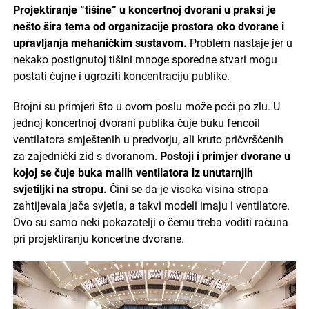
Projektiranje “tišine” u koncertnoj dvorani u praksi je
nešto šira tema od organizacije prostora oko dvorane i
upravljanja mehaničkim sustavom.
Problem nastaje jer u
nekako postignutoj tišini mnoge sporedne stvari mogu
postati čujne i ugroziti koncentraciju publike.
Brojni su primjeri što u ovom poslu može poći po zlu. U
jednoj koncertnoj dvorani publika čuje buku fencoil
ventilatora smještenih u predvorju, ali kruto pričvršćenih
za zajednički zid s dvoranom.
Postoji i primjer dvorane u
kojoj se čuje buka malih ventilatora iz unutarnjih
svjetiljki na stropu.
Čini se da je visoka visina stropa
zahtijevala jača svjetla, a takvi modeli imaju i ventilatore.
Ovo su samo neki pokazatelji o čemu treba voditi računa
pri projektiranju koncertne dvorane.