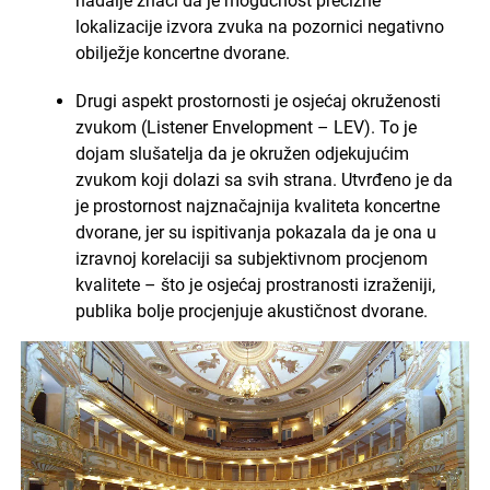
nadalje znači da je mogućnost precizne
lokalizacije izvora zvuka na pozornici negativno
obilježje koncertne dvorane.
Drugi aspekt prostornosti je osjećaj okruženosti
zvukom (Listener Envelopment – LEV). To je
dojam slušatelja da je okružen odjekujućim
zvukom koji dolazi sa svih strana. Utvrđeno je da
je prostornost najznačajnija kvaliteta koncertne
dvorane, jer su ispitivanja pokazala da je ona u
izravnoj korelaciji sa subjektivnom procjenom
kvalitete – što je osjećaj prostranosti izraženiji,
publika bolje procjenjuje akustičnost dvorane.