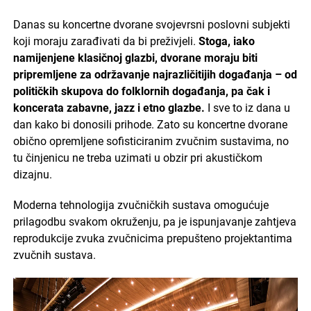
Danas su koncertne dvorane svojevrsni poslovni subjekti
koji moraju zarađivati ​​da bi preživjeli.
Stoga, iako
namijenjene klasičnoj glazbi, dvorane moraju biti
pripremljene za održavanje najrazličitijih događanja – od
političkih skupova do folklornih događanja, pa čak i
koncerata zabavne, jazz i etno glazbe.
I sve to iz dana u
dan kako bi donosili prihode. Zato su koncertne dvorane
obično opremljene sofisticiranim zvučnim sustavima, no
tu činjenicu ne treba uzimati u obzir pri akustičkom
dizajnu.
Moderna tehnologija zvučničkih sustava omogućuje
prilagodbu svakom okruženju, pa je ispunjavanje zahtjeva
reprodukcije zvuka zvučnicima prepušteno projektantima
zvučnih sustava.