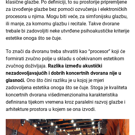
klasične glazbe. Po definiciji, to su prostorije pripremljene
za izvođenje glazbe bez pomoći ozvučenja i elektroničkih
procesora u njima. Mogu biti veće, za simfonijsku glazbu,
ili manje, za komornu glazbu i recitale. Takve dvorane
trebale bi zadovoljiti neke utvrđene psihoakustičke kriterije
estetike onoga što se čuje.
To znači da dvoranu treba shvatiti kao “procesor” koji će
formirati zvučno polje u skladu s očekivanom estetikom
zvučnog doživljaja.
Razlika između akustički
nezadovoljavajućih i dobrih koncertnih dvorana nije u
glasnoći.
Ono što čini razliku je u kojoj je mjeri
zadovoljena estetika onoga što se čuje. Stoga je kvaliteta
koncertnih dvorana višedimenzionalna karakteristika
definirana tijekom vremena kroz paralelni razvoj glazbe i
arhitekture prostora u kojem se ona izvodi.