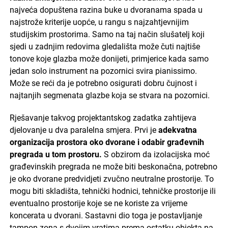
najveća dopuštena razina buke u dvoranama spada u
najstrože kriterije uopće, u rangu s najzahtjevnijim
studijskim prostorima. Samo na taj način slušatelj koji
sjedi u zadnjim redovima gledališta može čuti najtiše
tonove koje glazba može donijeti, primjerice kada samo
jedan solo instrument na pozornici svira pianissimo.
Može se reći da je potrebno osigurati dobru čujnost i
najtanjih segmenata glazbe koja se stvara na pozornici.
Rješavanje takvog projektantskog zadatka zahtijeva
djelovanje u dva paralelna smjera. Prvi je
adekvatna
organizacija prostora oko dvorane i odabir građevnih
pregrada u tom prostoru.
S obzirom da izolacijska moć
građevinskih pregrada ne može biti beskonačna, potrebno
je oko dvorane predvidjeti zvučno neutralne prostorije. To
mogu biti skladišta, tehnički hodnici, tehničke prostorije ili
eventualno prostorije koje se ne koriste za vrijeme
koncerata u dvorani. Sastavni dio toga je postavljanje
tampon zona s dvojim vratima prema ostatku objekta na