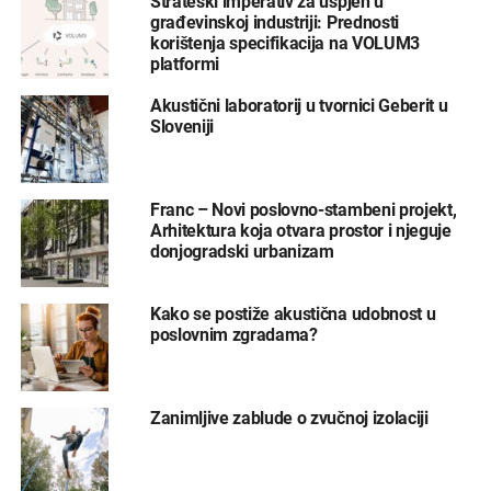
Strateški imperativ za uspjeh u
građevinskoj industriji: Prednosti
korištenja specifikacija na VOLUM3
platformi
Akustični laboratorij u tvornici Geberit u
Sloveniji
Franc – Novi poslovno-stambeni projekt,
Arhitektura koja otvara prostor i njeguje
donjogradski urbanizam
Kako se postiže akustična udobnost u
poslovnim zgradama?
Zanimljive zablude o zvučnoj izolaciji