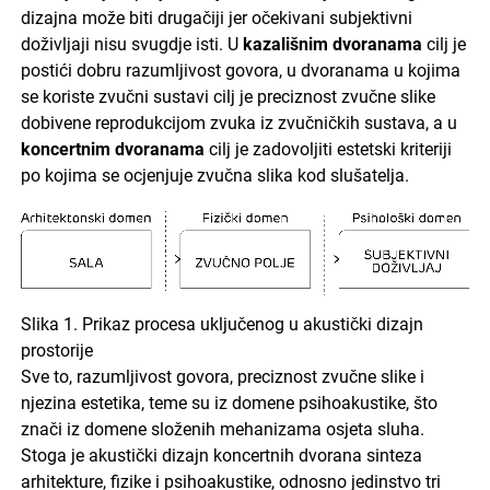
dizajna može biti drugačiji jer očekivani subjektivni
doživljaji nisu svugdje isti. U
kazališnim dvoranama
cilj je
postići dobru razumljivost govora, u dvoranama u kojima
se koriste zvučni sustavi cilj je preciznost zvučne slike
dobivene reprodukcijom zvuka iz zvučničkih sustava, a u
koncertnim dvoranama
cilj je zadovoljiti estetski kriteriji
po kojima se ocjenjuje zvučna slika kod slušatelja.
Slika 1. Prikaz procesa uključenog u akustički dizajn
prostorije
Sve to, razumljivost govora, preciznost zvučne slike i
njezina estetika, teme su iz domene psihoakustike, što
znači iz domene složenih mehanizama osjeta sluha.
Stoga je akustički dizajn koncertnih dvorana sinteza
arhitekture, fizike i psihoakustike, odnosno jedinstvo tri