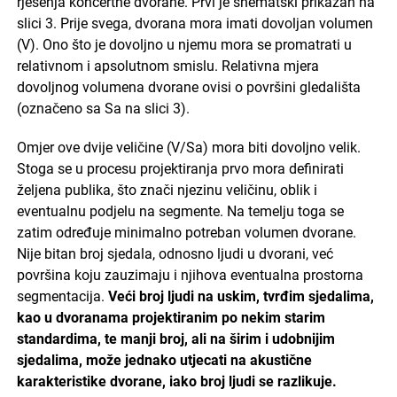
rješenja koncertne dvorane. Prvi je shematski prikazan na
slici 3. Prije svega, dvorana mora imati dovoljan volumen
(V). Ono što je dovoljno u njemu mora se promatrati u
relativnom i apsolutnom smislu. Relativna mjera
dovoljnog volumena dvorane ovisi o površini gledališta
(označeno sa Sa na slici 3).
Omjer ove dvije veličine (V/Sa) mora biti dovoljno velik.
Stoga se u procesu projektiranja prvo mora definirati
željena publika, što znači njezinu veličinu, oblik i
eventualnu podjelu na segmente. Na temelju toga se
zatim određuje minimalno potreban volumen dvorane.
Nije bitan broj sjedala, odnosno ljudi u dvorani, već
površina koju zauzimaju i njihova eventualna prostorna
segmentacija.
Veći broj ljudi na uskim, tvrđim sjedalima,
kao u dvoranama projektiranim po nekim starim
standardima, te manji broj, ali na širim i udobnijim
sjedalima, može jednako utjecati na akustične
karakteristike dvorane, iako broj ljudi se razlikuje.