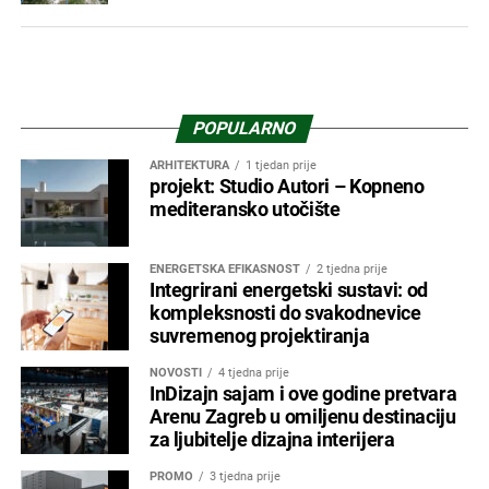
POPULARNO
ARHITEKTURA
1 tjedan prije
projekt: Studio Autori – Kopneno
mediteransko utočište
ENERGETSKA EFIKASNOST
2 tjedna prije
Integrirani energetski sustavi: od
kompleksnosti do svakodnevice
suvremenog projektiranja
NOVOSTI
4 tjedna prije
InDizajn sajam i ove godine pretvara
Arenu Zagreb u omiljenu destinaciju
za ljubitelje dizajna interijera
PROMO
3 tjedna prije