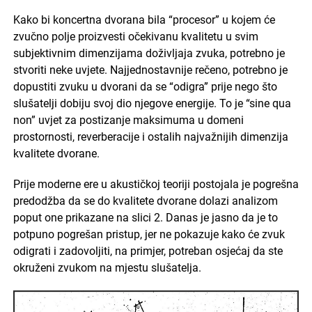
Kako bi koncertna dvorana bila “procesor” u kojem će
zvučno polje proizvesti očekivanu kvalitetu u svim
subjektivnim dimenzijama doživljaja zvuka, potrebno je
stvoriti neke uvjete. Najjednostavnije rečeno, potrebno je
dopustiti zvuku u dvorani da se “odigra” prije nego što
slušatelji dobiju svoj dio njegove energije. To je “sine qua
non” uvjet za postizanje maksimuma u domeni
prostornosti, reverberacije i ostalih najvažnijih dimenzija
kvalitete dvorane.
Prije moderne ere u akustičkoj teoriji postojala je pogrešna
predodžba da se do kvalitete dvorane dolazi analizom
poput one prikazane na slici 2. Danas je jasno da je to
potpuno pogrešan pristup, jer ne pokazuje kako će zvuk
odigrati i zadovoljiti, na primjer, potreban osjećaj da ste
okruženi zvukom na mjestu slušatelja.