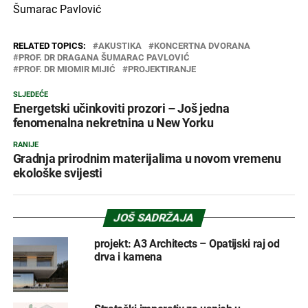
Šumarac Pavlović
RELATED TOPICS:
AKUSTIKA
KONCERTNA DVORANA
PROF. DR DRAGANA ŠUMARAC PAVLOVIĆ
PROF. DR MIOMIR MIJIĆ
PROJEKTIRANJE
SLJEDEĆE
Energetski učinkoviti prozori – Još jedna
fenomenalna nekretnina u New Yorku
RANIJE
Gradnja prirodnim materijalima u novom vremenu
ekološke svijesti
JOŠ SADRŽAJA
projekt: A3 Architects – Opatijski raj od
drva i kamena