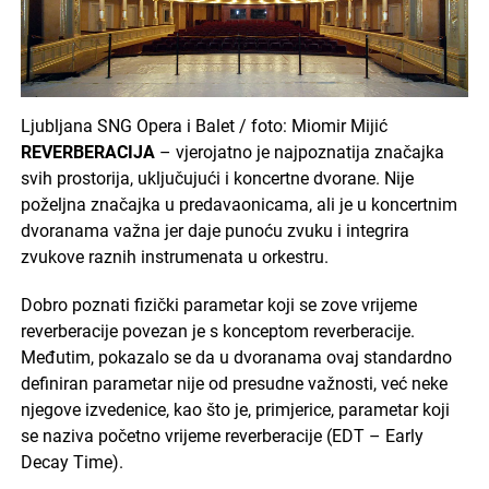
Ljubljana SNG Opera i Balet / foto: Miomir Mijić
REVERBERACIJA
– vjerojatno je najpoznatija značajka
svih prostorija, uključujući i koncertne dvorane. Nije
poželjna značajka u predavaonicama, ali je u koncertnim
dvoranama važna jer daje punoću zvuku i integrira
zvukove raznih instrumenata u orkestru.
Dobro poznati fizički parametar koji se zove vrijeme
reverberacije povezan je s konceptom reverberacije.
Međutim, pokazalo se da u dvoranama ovaj standardno
definiran parametar nije od presudne važnosti, već neke
njegove izvedenice, kao što je, primjerice, parametar koji
se naziva početno vrijeme reverberacije (EDT – Early
Decay Time).