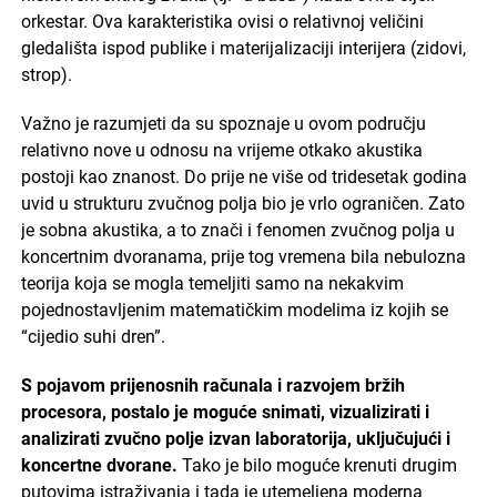
orkestar. Ova karakteristika ovisi o relativnoj veličini
gledališta ispod publike i materijalizaciji interijera (zidovi,
strop).
Važno je razumjeti da su spoznaje u ovom području
relativno nove u odnosu na vrijeme otkako akustika
postoji kao znanost. Do prije ne više od tridesetak godina
uvid u strukturu zvučnog polja bio je vrlo ograničen. Zato
je sobna akustika, a to znači i fenomen zvučnog polja u
koncertnim dvoranama, prije tog vremena bila nebulozna
teorija koja se mogla temeljiti samo na nekakvim
pojednostavljenim matematičkim modelima iz kojih se
“cijedio suhi dren”.
S pojavom prijenosnih računala i razvojem bržih
procesora, postalo je moguće snimati, vizualizirati i
analizirati zvučno polje izvan laboratorija, uključujući i
koncertne dvorane.
Tako je bilo moguće krenuti drugim
putovima istraživanja i tada je utemeljena moderna