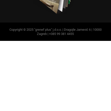
Copyright © 2025 "grenef plus" j.d.o.o. | Dragojle Jarnević 6 | 10000
Zagreb | +385 99 381 4455