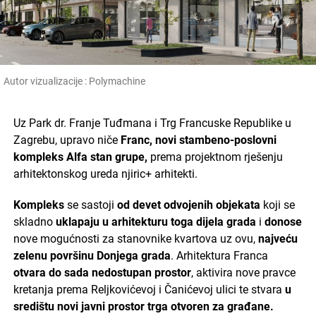
Autor vizualizacije : Polymachine
Uz Park dr. Franje Tuđmana i Trg Francuske Republike u
Zagrebu, upravo niče
Franc, novi stambeno-poslovni
kompleks Alfa stan grupe,
prema projektnom rješenju
arhitektonskog ureda njiric+ arhitekti.
Kompleks
se sastoji
od devet odvojenih objekata
koji se
skladno
uklapaju u arhitekturu toga dijela grada
i
donose
nove mogućnosti za stanovnike kvartova uz ovu,
najveću
zelenu površinu Donjega grada
. Arhitektura Franca
otvara do sada nedostupan prostor
, aktivira nove pravce
kretanja prema Reljkovićevoj i Čanićevoj ulici te stvara
u
središtu novi javni prostor trga otvoren za građane.