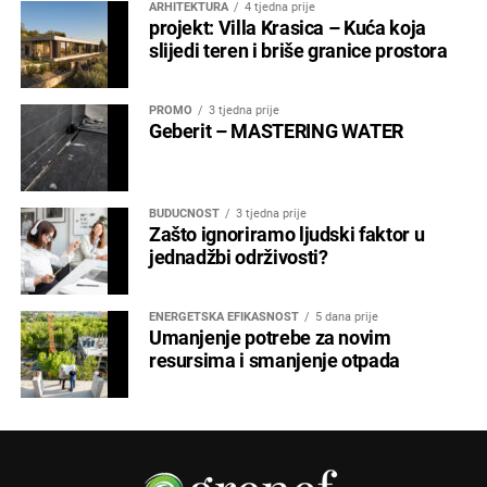
ARHITEKTURA
4 tjedna prije
projekt: Villa Krasica – Kuća koja
slijedi teren i briše granice prostora
PROMO
3 tjedna prije
Geberit – MASTERING WATER
BUDUĆNOST
3 tjedna prije
Zašto ignoriramo ljudski faktor u
jednadžbi održivosti?
ENERGETSKA EFIKASNOST
5 dana prije
Umanjenje potrebe za novim
resursima i smanjenje otpada