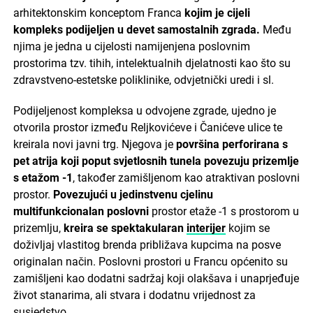
arhitektonskim konceptom Franca
kojim je cijeli
kompleks podijeljen u devet samostalnih zgrada.
Među
njima je jedna u cijelosti namijenjena poslovnim
prostorima tzv. tihih, intelektualnih djelatnosti kao što su
zdravstveno-estetske poliklinike, odvjetnički uredi i sl.
Podijeljenost kompleksa u odvojene zgrade, ujedno je
otvorila prostor između Reljkovićeve i Čanićeve ulice te
kreirala novi javni trg. Njegova je
površina perforirana s
pet atrija koji poput svjetlosnih tunela povezuju prizemlje
s etažom -1
, također zamišljenom kao atraktivan poslovni
prostor.
Povezujući u jedinstvenu cjelinu
multifunkcionalan poslovni
prostor etaže -1 s prostorom u
prizemlju,
kreira se spektakularan
interijer
kojim se
doživljaj vlastitog brenda približava kupcima na posve
originalan način. Poslovni prostori u Francu općenito su
zamišljeni kao dodatni sadržaj koji olakšava i unaprjeđuje
život stanarima, ali stvara i dodatnu vrijednost za
susjedstvo.