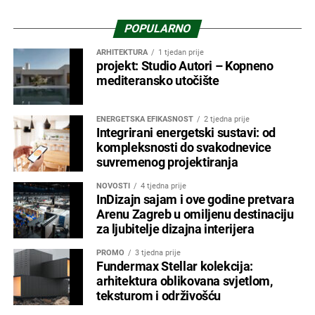
POPULARNO
ARHITEKTURA
1 tjedan prije
projekt: Studio Autori – Kopneno
mediteransko utočište
ENERGETSKA EFIKASNOST
2 tjedna prije
Integrirani energetski sustavi: od
kompleksnosti do svakodnevice
suvremenog projektiranja
NOVOSTI
4 tjedna prije
InDizajn sajam i ove godine pretvara
Arenu Zagreb u omiljenu destinaciju
za ljubitelje dizajna interijera
PROMO
3 tjedna prije
Fundermax Stellar kolekcija:
arhitektura oblikovana svjetlom,
teksturom i održivošću