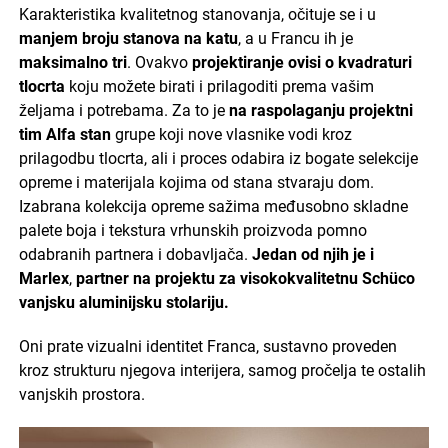
Karakteristika kvalitetnog stanovanja, očituje se i u
manjem broju stanova na katu
, a u Francu ih je
maksimalno tri
. Ovakvo
projektiranje ovisi o kvadraturi
tlocrta
koju možete birati i prilagoditi prema vašim
željama i potrebama. Za to je
na raspolaganju projektni
tim Alfa stan
grupe koji nove vlasnike vodi kroz
prilagodbu tlocrta, ali i proces odabira iz bogate selekcije
opreme i materijala kojima od stana stvaraju dom.
Izabrana kolekcija opreme sažima međusobno skladne
palete boja i tekstura vrhunskih proizvoda pomno
odabranih partnera i dobavljača.
Jedan od njih je i
Marlex
,
partner na projektu za visokokvalitetnu Schüco
vanjsku aluminijsku stolariju.
Oni prate vizualni identitet Franca, sustavno proveden
kroz strukturu njegova interijera, samog pročelja te ostalih
vanjskih prostora.