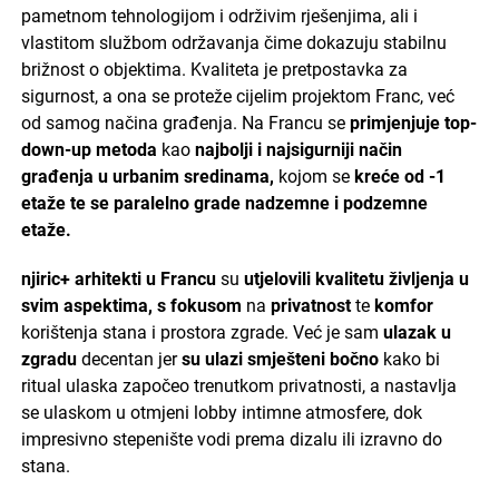
pametnom tehnologijom i održivim rješenjima, ali i
vlastitom službom održavanja čime dokazuju stabilnu
brižnost o objektima. Kvaliteta je pretpostavka za
sigurnost, a ona se proteže cijelim projektom Franc, već
od samog načina građenja. Na Francu se
primjenjuje top-
down-up metoda
kao
najbolji i najsigurniji način
građenja u urbanim sredinama,
kojom se
kreće od -1
etaže te se paralelno grade nadzemne i podzemne
etaže.
njiric+ arhitekti u Francu
su
utjelovili kvalitetu življenja u
svim aspektima, s fokusom
na
privatnost
te
komfor
korištenja stana i prostora zgrade. Već je sam
ulazak u
zgradu
decentan jer
su ulazi
smješteni bočno
kako bi
ritual ulaska započeo trenutkom privatnosti, a nastavlja
se ulaskom u otmjeni lobby intimne atmosfere, dok
impresivno stepenište vodi prema dizalu ili izravno do
stana.