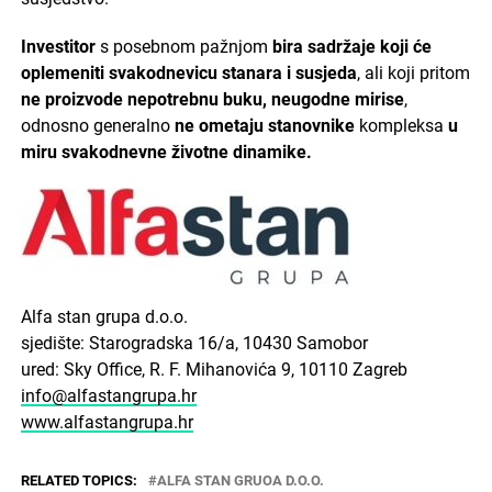
Investitor
s posebnom pažnjom
bira sadržaje koji će
oplemeniti svakodnevicu stanara i susjeda
, ali koji pritom
ne proizvode nepotrebnu buku, neugodne mirise
,
odnosno generalno
ne ometaju stanovnike
kompleksa
u
miru svakodnevne životne dinamike.
Alfa stan grupa d.o.o.
sjedište: Starogradska 16/a, 10430 Samobor
ured: Sky Office, R. F. Mihanovića 9, 10110 Zagreb
info@alfastangrupa.hr
www.alfastangrupa.hr
RELATED TOPICS:
ALFA STAN GRUOA D.O.O.