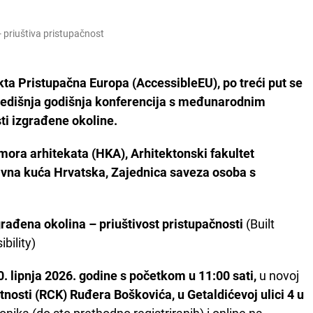
- priuštiva pristupačnost
kta Pristupačna Europa (AccessibleEU), po treći put se
redišnja godišnja konferencija s međunarodnim
i izgrađene okoline.
ora arhitekata (HKA), Arhitektonski fakultet
sivna kuća Hrvatska, Zajednica saveza osoba s
građena okolina – priuštivost pristupačnosti
(Built
bility)
0. lipnja 2026. godine s početkom u 11:00 sati,
u novoj
osti (RCK) Ruđera Boškovića, u Getaldićevoj ulici 4 u