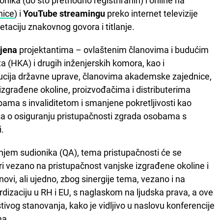
nika (do sto prethodno registriranih) i online na
nice
) i
YouTube streamingu
preko internet televizije
retaciju znakovnog govora i titlanje.
njena
projektantima – ovlaštenim članovima i budućim
 (HKA) i drugih inženjerskih komora, kao i
tucija državne uprave, članovima akademske zajednice,
izgrađene okoline, proizvođačima i distributerima
ma s invaliditetom i smanjene pokretljivosti kao
sa o osiguranju pristupačnosti zgrada osobama s
i.
jem sudionika (QA), tema pristupačnosti će se
eri vezano na pristupačnost vanjske izgrađene okoline i
novi, ali ujedno, zbog sinergije tema, vezano i na
ardizaciju u RH i EU, s naglaskom na ljudska prava, a ove
tivog stanovanja, kako je vidljivo u naslovu konferencije
ma
.