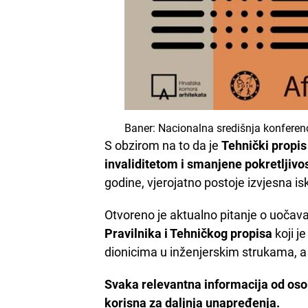
Baner: Nacionalna središnja konferenc
S obzirom na to da je
Tehnički propis
invaliditetom i smanjene pokretljivos
godine, vjerojatno postoje izvjesna is
Otvoreno je aktualno pitanje o uoča
Pravilnika i Tehničkog propisa
koji j
dionicima u inženjerskim strukama, a
Svaka relevantna informacija od osoba
korisna za daljnja unapređenja.