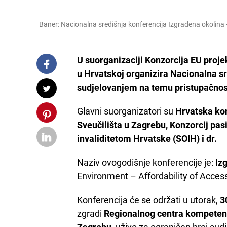
Baner: Nacionalna središnja konferencija Izgrađena okolina 
U suorganizaciji Konzorcija EU proje
u Hrvatskoj organizira Nacionalna s
sudjelovanjem na temu pristupačnost
Glavni suorganizatori su
Hrvatska kom
Sveučilišta u Zagrebu, Konzorcij pa
invaliditetom Hrvatske (SOIH) i dr.
Naziv ovogodišnje konferencije je:
Iz
Environment – Affordability of Accessi
Konferencija će se održati u utorak,
3
zgradi
Regionalnog centra kompetentn