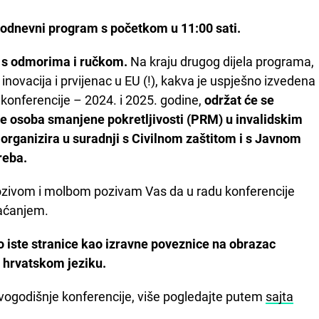
elodnevni program s početkom u 11:00 sati.
 s odmorima i ručkom.
Na kraju drugog dijela programa,
novacija i prvijenac u EU (!), kakva je uspješno izvedena
 konferencije – 2024. i 2025. godine,
održat će se
e osoba smanjene pokretljivosti (PRM) u invalidskim
 organizira u suradnji s Civilnom zaštitom i s Javnom
reba.
ozivom i molbom pozivam Vas da u radu konferencije
raćanjem.
ko iste stranice kao izravne poveznice na obrazac
a hrvatskom jeziku.
vogodišnje konferencije, više pogledajte putem
sajta