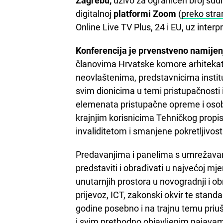
Zagrebu,
uživo za ograničen broj sudio
digitalnoj
platformi Zoom
(
preko stra
Online Live TV Plus, 24 i EU, uz interp
Konferencija je prvenstveno namije
članovima Hrvatske komore arhitekata
neovlaštenima, predstavnicima insti
svim dionicima u temi pristupačnosti 
elemenata pristupačne opreme i osoba
krajnjim korisnicima Tehničkog propi
invaliditetom i smanjene pokretljivost
Predavanjima i panelima s umrežavan
predstaviti i obrađivati u najvećoj mj
unutarnjih prostora u novogradnji i ob
prijevoz, ICT, zakonski okvir te stand
godine posebno i na trajnu temu priuš
i svim prethodno
objavljenim najava