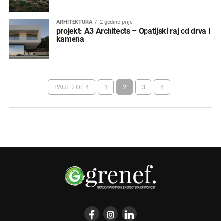
ARHITEKTURA
2 godine prije
projekt: A3 Architects – Opatijski raj od drva i
kamena
PAGE 2 OF 4
1
2
3
4