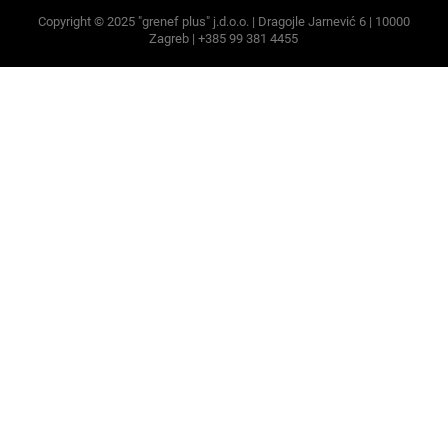
Copyright © 2025 "grenef plus" j.d.o.o. | Dragojle Jarnević 6 | 10000
Zagreb | +385 99 381 4455