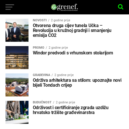
NOVOSTI
2 godine prije
Otvorena druga cijev tunela Učka –
Revolucija u kružnoj gradnji i smanjenju
emisija CO2
PROMO
2 godine prije
Windor predvodi s vrhunskom stolarijom
GRAĐEVINA
2 godine prije
Održiva arhitektura sa stilom: upoznajte novi
bijeli Tondach crijep
BUDUĆNOST
2 godine prije
Održivost i certificiranje zgrada uzdižu
hrvatsko tržište građevinarstva