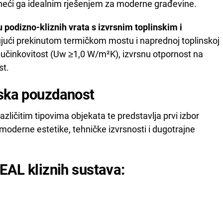
 čineći ga idealnim rješenjem za moderne građevine.
odizno-kliznih vrata s izvrsnim toplinskim i
jući prekinutom termičkom mostu i naprednoj toplinskoj
u učinkovitost (Uw ≥1,0 W/m²K), izvrsnu otpornost na
st.
nska pouzdanost
različitim tipovima objekata te predstavlja prvi izbor
j moderne estetike, tehničke izvrsnosti i dugotrajne
FEAL kliznih sustava: