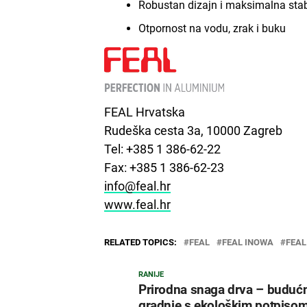
Robustan dizajn i maksimalna stab
Otpornost na vodu, zrak i buku
FEAL Hrvatska
Rudeška cesta 3a, 10000 Zagreb
Tel: +385 1 386-62-22
Fax: +385 1 386-62-23
info@feal.hr
www.feal.hr
RELATED TOPICS:
FEAL
FEAL INOWA
FEAL
RANIJE
Prirodna snaga drva – buduć
gradnje s ekološkim potpiso