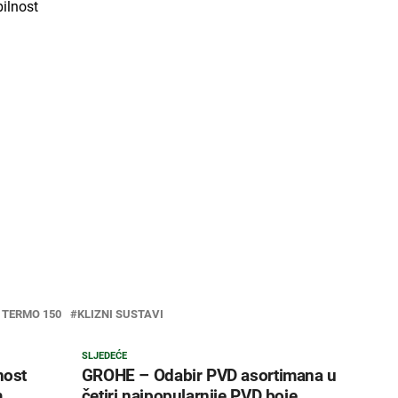
ilnost
 TERMO 150
KLIZNI SUSTAVI
SLJEDEĆE
nost
GROHE – Odabir PVD asortimana u
m
četiri najpopularnije PVD boje