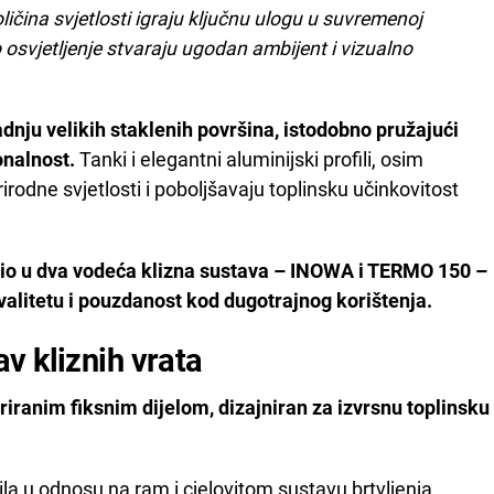
ličina svjetlosti igraju ključnu ulogu u suvremenoj
o osvjetljenje stvaraju ugodan ambijent i vizualno
nju velikih staklenih površina, istodobno pružajući
onalnost.
Tanki i elegantni aluminijski profili, osim
rodne svjetlosti i poboljšavaju toplinsku učinkovitost
čio u dva vodeća klizna sustava – INOWA i TERMO 150 –
valitetu i pouzdanost kod dugotrajnog korištenja.
v kliznih vrata
riranim fiksnim dijelom, dizajniran za izvrsnu toplinsku
la u odnosu na ram i cjelovitom sustavu brtvljenja,