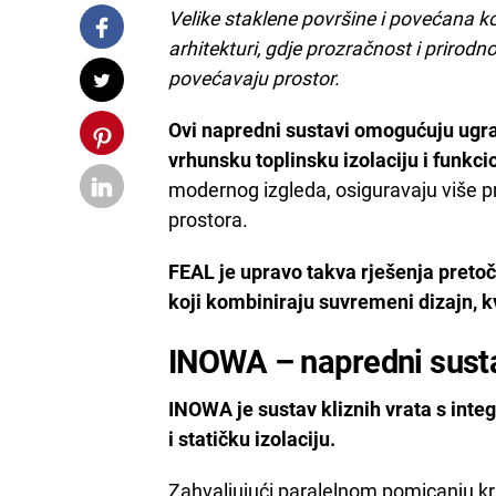
Velike staklene površine i povećana ko
arhitekturi, gdje prozračnost i prirodn
povećavaju prostor.
Ovi napredni sustavi omogućuju ugrad
vrhunsku toplinsku izolaciju i funkci
modernog izgleda, osiguravaju više pri
prostora.
FEAL je upravo takva rješenja preto
koji kombiniraju suvremeni dizajn, k
INOWA – napredni susta
INOWA je sustav kliznih vrata s integ
i statičku izolaciju.
Zahvaljujući paralelnom pomicanju kri