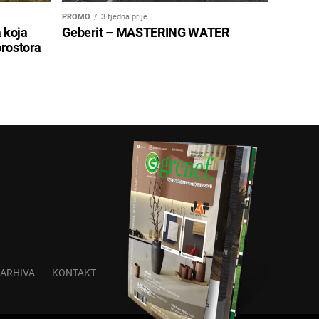
PROMO
3 tjedna prije
a koja
Geberit – MASTERING WATER
 prostora
ARHIVA
KONTAKT