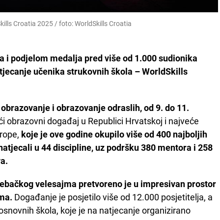
lls Croatia 2025 / foto: WorldSkills Croatia
 i podjelom medalja pred više od 1.000 sudionika
jecanje učenika strukovnih škola – WorldSkills
 obrazovanje i obrazovanje odraslih, od 9. do 11.
eći obrazovni događaj u Republici Hrvatskoj i najveće
rope,
koje je ove godine okupilo više od 400 najboljih
 natjecali u 44 discipline, uz podršku 380 mentora i 258
a.
grebačkog velesajma pretvoreno je u impresivan prostor
zma.
Događanje je posjetilo više od 12.000 posjetitelja, a
snovnih škola, koje je na natjecanje organizirano