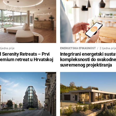
 tjedna prije
ENERGETSKA EFIKASNOST
2 tjedna prij
Serenity Retreats – Prvi
Integrirani energetski susta
remium retreat u Hrvatskoj
kompleksnosti do svakodne
suvremenog projektiranja