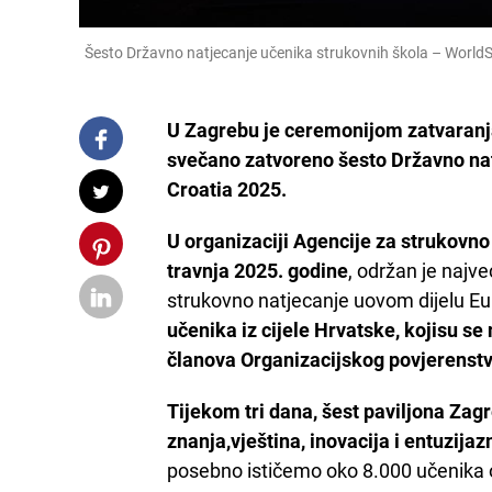
Šesto Državno natjecanje učenika strukovnih škola – WorldSki
U Zagrebu je ceremonijom zatvaranja
svečano zatvoreno šesto Državno nat
Croatia 2025.
U organizaciji Agencije za strukovno
travnja 2025. godine
, održan je najv
strukovno natjecanje uovom dijelu Eu
učenika iz cijele Hrvatske, kojisu se
članova Organizacijskog povjerenstv
Tijekom tri dana, šest paviljona Za
znanja,vještina, inovacija i entuzija
posebno ističemo oko 8.000 učenika o