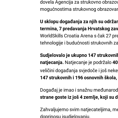
dovela Agencija za strukovno obrazov
mogućnostima strukovnog obrazovan
U sklopu događanja za njih su održane
termina, 7 predavanja Hrvatskog za
WorldSkills Croatia Arena s čak 27 p
tehnologije i budućnosti strukovnih z
Sudjelovalo je ukupno 147 strukovnih
natjecanja.
Natjecanje je podržalo
40
veličini događanja svjedoče i još neke
147 strukovnih i 196 osnovnih škola,
Događaj je imao i snažnu međunarod
strane goste iz još 4 zemlje, koji su
Zahvaljujemo svim natjecateljima, me
doprinosu isudjelovanju.