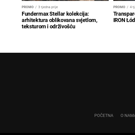
PROMO
3 tjedna prije
PROMO
4 t
Fundermax Stellar kolekcija:
Transpar
arhitektura oblikovana svjetlom,
IRON Łód
teksturom i održivošću
POČETNA
O NAM