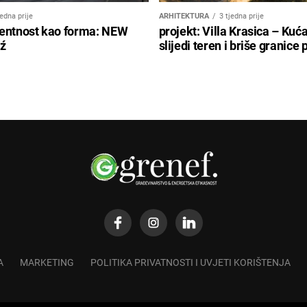
jedna prije
ARHITEKTURA
3 tjedna prije
entnost kao forma: NEW
projekt: Villa Krasica – Kuć
ź
slijedi teren i briše granice
A
MARKETING
POLITIKA PRIVATNOSTI I UVJETI KORIŠTENJA