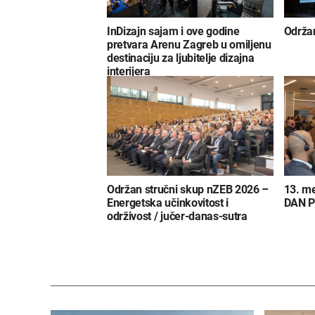
InDizajn sajam i ove godine
Održan
pretvara Arenu Zagreb u omiljenu
destinaciju za ljubitelje dizajna
interijera
Održan stručni skup nZEB 2026 –
13. m
Energetska učinkovitost i
DAN 
održivost / jučer-danas-sutra