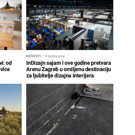
e
NOVOSTI
4 tjedna prije
vi: od
InDizajn sajam i ove godine pretvara
vice
Arenu Zagreb u omiljenu destinaciju
za ljubitelje dizajna interijera