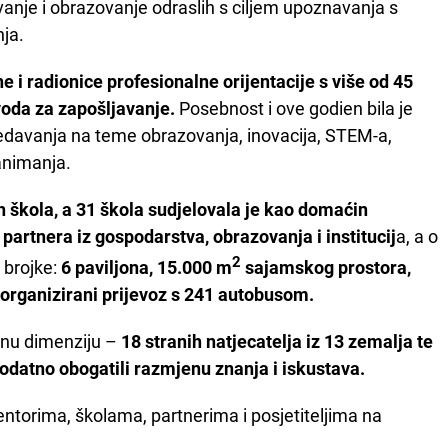
anje i obrazovanje odraslih s ciljem upoznavanja s
ja.
 i radionice profesionalne orijentacije s više od 45
voda za zapošljavanje.
Posebnost i ove godien bila je
redavanja na teme obrazovanja, inovacija, STEM-a,
animanja.
 škola, a 31 škola sudjelovala je kao domaćin
 partnera iz gospodarstva, obrazovanja i institucij
a, a o
2
 brojke:
6 paviljona, 15.000 m
sajamskog prostora,
 organizirani prijevoz s 241 autobusom.
nu dimenziju –
18 stranih natjecatelja iz 13 zemalja te
 dodatno obogatili razmjenu znanja i iskustava.
ntorima, školama, partnerima i posjetiteljima na