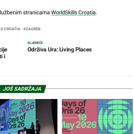
a službenim stranicama
WorldSkills Croatia
.
LS CROATIA
ZAGREB
SLJEDEĆE
ije
Održiva Ura: Living Places
i i
JOŠ SADRŽAJA