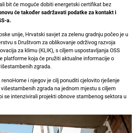
ali bit će moguće dobiti energetski certifikat bez
bnovu će također sadržavati podatke za kontakt i
SS-a.
pske unije, Hrvatski savjet za zelenu gradnju počeo je u
nerstvu s Društvom za oblikovanje održivog razvoja
ovacija za klimu (KLIK), s ciljem uspostavljanja OSS
e platforme koja će pružiti aktualne informacije o
 višestambenih zgrada.
enoHome i njegov je cilj ponuditi cjelovito rješenje
i višestambenih zgrada na jednom mjestu s ciljem
i se intenzivirali projekti obnove stambenog sektora u