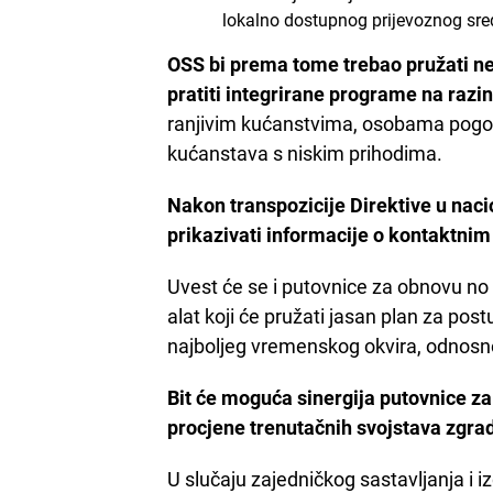
lokalno dostupnog prijevoznog sre
OSS bi prema tome trebao pružati ne
pratiti integrirane programe na razi
ranjivim kućanstvima, osobama pog
kućanstava s niskim prihodima.
Nakon transpozicije Direktive u naci
prikazivati informacije o kontaktni
Uvest će se i putovnice za obnovu no 
alat koji će pružati jasan plan za po
najboljeg vremenskog okvira, odnosno
Bit će moguća sinergija putovnice za 
procjene trenutačnih svojstava zgrad
U slučaju zajedničkog sastavljanja i i