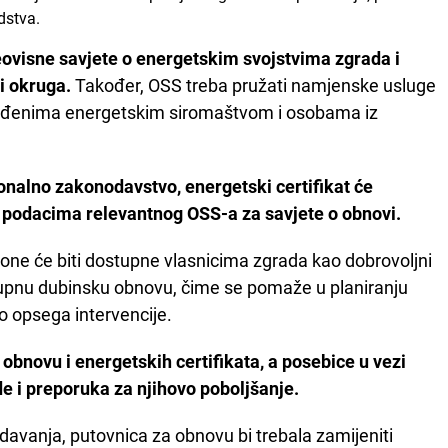
dstva.
ovisne savjete o energetskim svojstvima zgrada i
ni okruga.
Također, OSS treba pružati namjenske usluge
ođenima energetskim siromaštvom i osobama iz
onalno zakonodavstvo, energetski certifikat će
m podacima relevantnog OSS-a za savjete o obnovi.
one će biti dostupne vlasnicima zgrada kao dobrovoljni
stupnu dubinsku obnovu, čime se pomaže u planiranju
 opsega intervencije.
obnovu i energetskih certifikata, a posebice u vezi
e i preporuka za njihovo poboljšanje.
zdavanja, putovnica za obnovu bi trebala zamijeniti