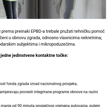
i prema preinaki EPBD-a trebale pružati tehničku pomoć
ljučeni u obnovu zgrada, odnosno vlasnicima nekretnina;
podarskim subjektima i mikropoduzećima.
jedne jedinstvene kontaktne točke:
rost fonda zgrada iznad nacionalnog prosjeka,
amjeravaju provesti integrirane programe obnove na razini
za manje od 90 minuta prosječnog vremena putovanja, putem