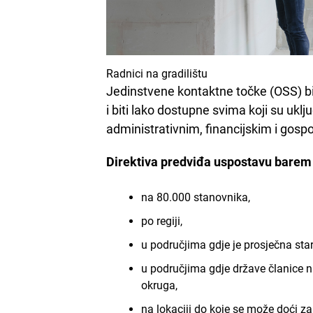
Radnici na gradilištu
Jedinstvene kontaktne točke (OSS) b
i biti lako dostupne svima koji su uk
administrativnim, financijskim i gos
Direktiva predviđa uspostavu barem 
na 80.000 stanovnika,
po regiji,
u područjima gdje je prosječna sta
u područjima gdje države članice n
okruga,
na lokaciji do koje se može doći 