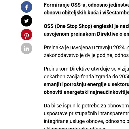
Formiranje OSS-a, odnosno jedinstve
obnovu obiteljskih kuća i višestamb
OSS (One Stop Shop) engleski je naz
usvojenom preinakom Direktive o en
Preinaka je usvojena u travnju 2024. g
zakonodavstvo je dvije godine, odnos
Preinakom Direktive utvrđuje se vizija 
dekarbonizacija fonda zgrada do 205
smanjiti potrošnju energije u sektoru
obnoviti energetski najneučinkovitij
Da bi se ispunile potrebe za obnovom
uspostave pristupačnih i transparentn
integrirane usluge obnove, odnosno po
uklanjanje prepreka obnovi.