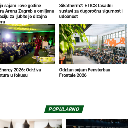
jn sajam i ove godine
Sikatherm® ETICS fasadni
ra Arenu Zagreb u omiljenu
sustavi za dugoročnu sigurnost i
aciju za ljubitelje dizajna
udobnost
era
Energy 2026: Održiva
Održan sajam Fensterbau
ktura u fokusu
Frontale 2026
POPULARNO