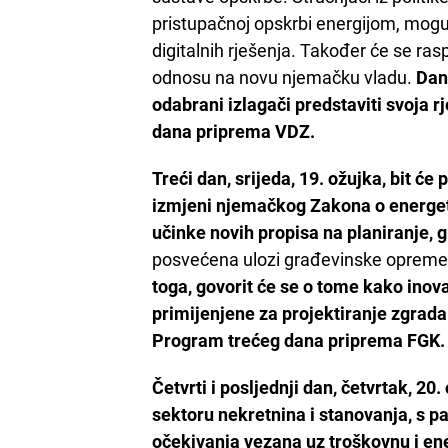
pristupačnoj opskrbi energijom, moguć
digitalnih rješenja. Također će se ras
odnosu na novu njemačku vladu.
Dan 
odabrani izlagači predstaviti svoja
dana priprema VDZ.
Treći dan, srijeda, 19. ožujka, bit ć
izmjeni njemačkog Zakona o energets
učinke novih propisa na planiranje, 
posvećena ulozi građevinske opreme u 
toga, govorit će se o tome kako inov
primijenjene za projektiranje zgrada
Program trećeg dana priprema FGK.
Četvrti i posljednji dan, četvrtak, 20
sektoru nekretnina i stanovanja, s pa
očekivanja vezana uz troškovnu i ene