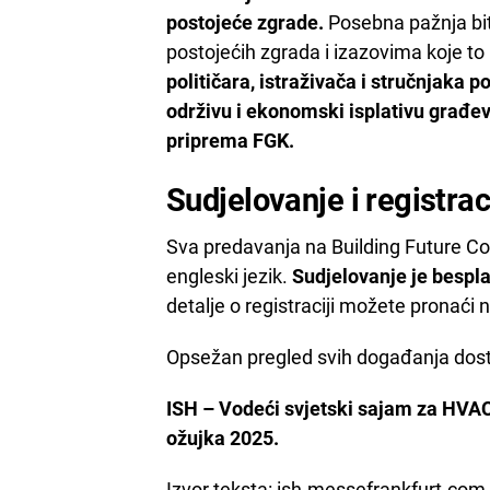
postojeće zgrade.
Posebna pažnja bit
postojećih zgrada i izazovima koje to p
političara, istraživača i stručnjaka 
održivu i ekonomski isplativu građe
priprema FGK.
Sudjelovanje i registrac
Sva predavanja na Building Future Co
engleski jezik.
Sudjelovanje je bespla
detalje o registraciji možete pronaći 
Opsežan pregled svih događanja dos
ISH – Vodeći svjetski sajam za HVAC 
ožujka 2025.
Izvor teksta:
ish.messefrankfurt.com