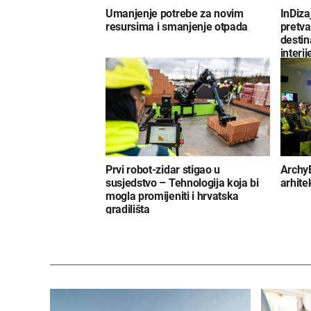
Umanjenje potrebe za novim
InDiza
resursima i smanjenje otpada
pretva
destin
interij
Prvi robot-zidar stigao u
Archy
susjedstvo – Tehnologija koja bi
arhite
mogla promijeniti i hrvatska
gradilišta