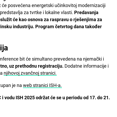
 će posvećena energetski učinkovitoj modernizaciji
redstavlja za tvrtke i lokalne vlasti.
Predavanja
poslužit će kao osnova za raspravu o rješenjima za
vinsku industriju. Program četvrtog dana također
ija
nference bit će simultano prevedena na njemački i
tno, uz prethodnu registraciju.
Dodatne informacije i
na
njihovoj zvančnoj stranici.
tupan je na
web stranici ISH-a.
i vodu ISH 2025 održat će se u periodu od 17. do 21.