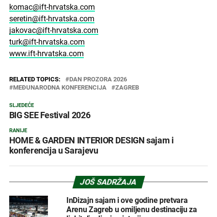
komac@ift-hrvatska.com
seretin@ift-hrvatska.com
jakovac@ift-hrvatska.com
turk@ift-hrvatska.com
www.ift-hrvatska.com
RELATED TOPICS:
DAN PROZORA 2026
MEĐUNARODNA KONFERENCIJA
ZAGREB
SLJEDEĆE
BIG SEE Festival 2026
RANIJE
HOME & GARDEN INTERIOR DESIGN sajam i
konferencija u Sarajevu
JOŠ SADRŽAJA
InDizajn sajam i ove godine pretvara
Arenu Zagreb u omiljenu destinaciju za