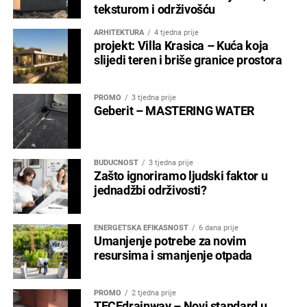
teksturom i održivošću
ARHITEKTURA
4 tjedna prije
projekt: Villa Krasica – Kuća koja
slijedi teren i briše granice prostora
PROMO
3 tjedna prije
Geberit – MASTERING WATER
BUDUĆNOST
3 tjedna prije
Zašto ignoriramo ljudski faktor u
jednadžbi održivosti?
ENERGETSKA EFIKASNOST
6 dana prije
Umanjenje potrebe za novim
resursima i smanjenje otpada
PROMO
2 tjedna prije
TECEdrainway – Novi standard u