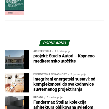
POPULARNO
ARHITEKTURA
1 tjedan prije
projekt: Studio Autori – Kopneno
mediteransko utočište
ENERGETSKA EFIKASNOST
2 tjedna prije
Integrirani energetski sustavi: od
kompleksnosti do svakodnevice
suvremenog projektiranja
PROMO
3 tjedna prije
Fundermax Stellar kolekcija:
arhitektura oblikovana svjetlom,