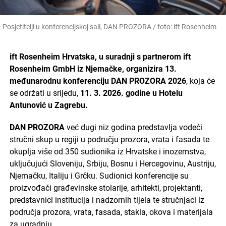
Posjetitelji u konferencijskoj sali, DAN PROZORA / foto: ift Rosenheim
ift Rosenheim Hrvatska, u suradnji s partnerom ift
Rosenheim GmbH iz Njemačke, organizira 13.
međunarodnu konferenciju DAN PROZORA 2026
, koja će
se održati u srijedu,
11. 3. 2026. godine u Hotelu
Antunović u Zagrebu.
DAN PROZORA
već dugi niz godina predstavlja vodeći
stručni skup u regiji u području prozora, vrata i fasada te
okuplja više od 350 sudionika iz Hrvatske i inozemstva,
uključujući Sloveniju, Srbiju, Bosnu i Hercegovinu, Austriju,
Njemačku, Italiju i Grčku. Sudionici konferencije su
proizvođači građevinske stolarije, arhitekti, projektanti,
predstavnici institucija i nadzornih tijela te stručnjaci iz
područja prozora, vrata, fasada, stakla, okova i materijala
za ugradnju.