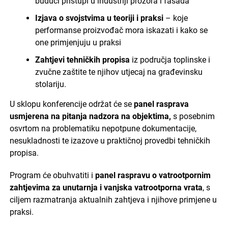
budući pristupi u industriji prozora i fasada
Izjava o svojstvima u teoriji i praksi
– koje
performanse proizvođač mora iskazati i kako se
one primjenjuju u praksi
Zahtjevi tehničkih propisa
iz područja toplinske i
zvučne zaštite te njihov utjecaj na građevinsku
stolariju.
U sklopu konferencije održat će se
panel rasprava
usmjerena na pitanja nadzora na objektima,
s posebnim
osvrtom na problematiku nepotpune dokumentacije,
nesukladnosti te izazove u praktičnoj provedbi tehničkih
propisa.
Program će obuhvatiti i
panel raspravu o vatrootpornim
zahtjevima za unutarnja i vanjska vatrootporna vrata
, s
ciljem razmatranja aktualnih zahtjeva i njihove primjene u
praksi.