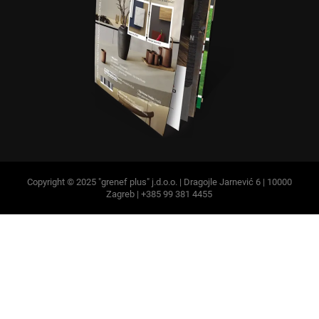
Copyright © 2025 "grenef plus" j.d.o.o. | Dragojle Jarnević 6 | 10000
Zagreb | +385 99 381 4455