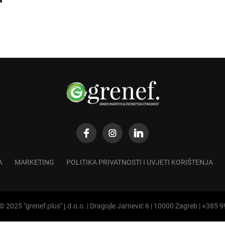
A
MARKETING
POLITIKA PRIVATNOSTI I UVJETI KORIŠTENJA
© 2025 "grenef plus" j.d.o.o. | Dragojle Jarnević 6 | 10000 Zagreb | +385 