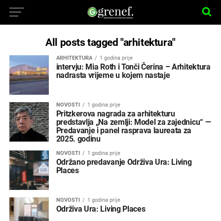
All posts tagged "arhitektura"
ARHITEKTURA
1 godina prije
intervju: Mia Roth i Tonči Čerina – Arhitektura
nadrasta vrijeme u kojem nastaje
NOVOSTI
1 godina prije
Pritzkerova nagrada za arhitekturu
predstavlja „Na zemlji: Model za zajednicu“ —
Predavanje i panel rasprava laureata za
2025. godinu
NOVOSTI
1 godina prije
Održano predavanje Održiva Ura: Living
Places
NOVOSTI
1 godina prije
Održiva Ura: Living Places