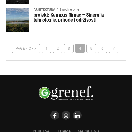
ARHITEKTURA
2 godine prije
projekt: Kampus Rimac – Sinergija
tehnologije, prirode i održivosti
PAGE 4 OF 7
1
2
3
4
5
6
7
POČETNA
O NAMA
MARKETING