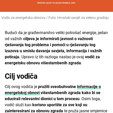
Vodic za energetsku obnovu / Foto: Hrvatski savjet za zelenu gradnju
Budući da je građevinarstvo veliki potrošač energije, jedan
od važnih
ciljeva je informirati javnost o važnosti
rješavanja tog problema i pomoći u rješavanju tog
izazova u smislu davanja savjeta, informacija i važnih
poticaja.
Upravo iz tih razloga nastao je ovaj
vodič za
energetsku obnovu
višestambenih zgrada
.
Cilj vodiča
Cilj ovog vodiča je
pružiti sveobuhvatne
informacije o
energetskoj obnovi
višestambenih zgrada kako bi se
educirali relevantni dionici u tom procesu
. Osim toga,
vodič služi kao
korisno uporište za sve koji su
zainteresirani za obnovu zgrada
te pruža jasne smjernice