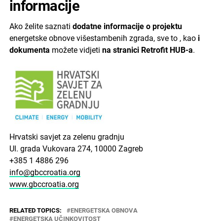
informacije
Ako želite saznati
dodatne informacije o projektu
energetske obnove višestambenih zgrada, sve to , kao
i
dokumenta
možete vidjeti
na stranici Retrofit HUB-a
.
Hrvatski savjet za zelenu gradnju
Ul. grada Vukovara 274, 10000 Zagreb
+385 1 4886 296
info@gbccroatia.org
www.gbccroatia.org
RELATED TOPICS:
ENERGETSKA OBNOVA
ENERGETSKA UČINKOVITOST