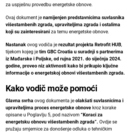
za uspješnu provedbu energetske obnove.
Ovaj dokument je
namijenjen predstavnicima suvlasnika
višestambenih zgrada, upraviteljima zgrada i ostalima
koji su zainteresirani
za temu energetske obnove.
Nastanak
ovog vodiča je
rezultat projekta Retrofit HUB
,
tijekom kojeg je
tim GBC Croatia u suradnji s partnerima
iz Mađarske i Poljske,
od rujna 2021. do siječnja 2024.
godine, proveo niz aktivnosti kako bi prikupio ključne
informacije o energetskoj obnovi višestambenih zgrada.
Kako vodič može pomoći
Glavna svrha
ovog dokumenta je
olakšati suvlasnicima i
upraviteljima proces energetske obnove
kroz korake
opisane u Poglavlju 5, pod nazivom
“Koraci za
energetsku obnovu višestambenih zgrada”.
Ovdje se
pružaju smjernice za donošenje odluka o tehničkim