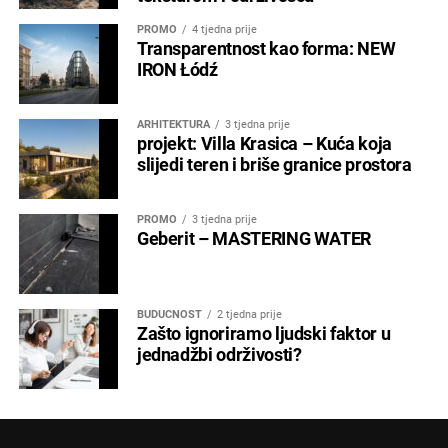
PROMO
4 tjedna prije
Transparentnost kao forma: NEW
IRON Łódź
ARHITEKTURA
3 tjedna prije
projekt: Villa Krasica – Kuća koja
slijedi teren i briše granice prostora
PROMO
3 tjedna prije
Geberit – MASTERING WATER
BUDUĆNOST
2 tjedna prije
Zašto ignoriramo ljudski faktor u
jednadžbi održivosti?