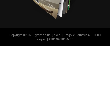
Copyright © 2025 "grenef plus" j.d.o.o. | Dragojle Jarnević 6 | 10000
Zagreb | +385 99 381 4455