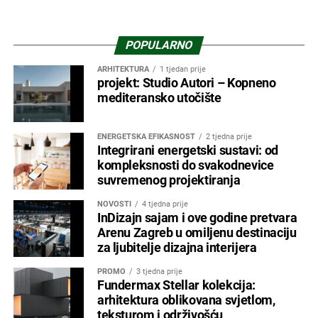
POPULARNO
ARHITEKTURA
1 tjedan prije
projekt: Studio Autori – Kopneno
mediteransko utočište
ENERGETSKA EFIKASNOST
2 tjedna prije
Integrirani energetski sustavi: od
kompleksnosti do svakodnevice
suvremenog projektiranja
NOVOSTI
4 tjedna prije
InDizajn sajam i ove godine pretvara
Arenu Zagreb u omiljenu destinaciju
za ljubitelje dizajna interijera
PROMO
3 tjedna prije
Fundermax Stellar kolekcija:
arhitektura oblikovana svjetlom,
teksturom i održivošću