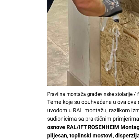
Pravilna montaža građevinske stolarije / 
Teme koje su obuhvaćene u ova dva d
uvodom u RAL montažu, razlikom izme
sudionicima sa praktičnim primjerima 
osnove RAL/IFT ROSENHEIM Montage p
plijesan, toplinski mostovi, disperzi