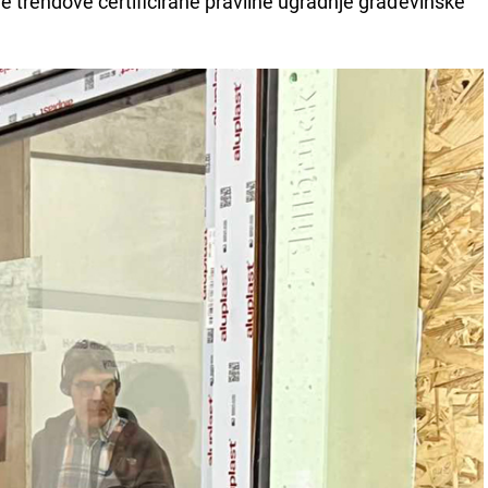
ije trendove certificirane pravilne ugradnje građevinske