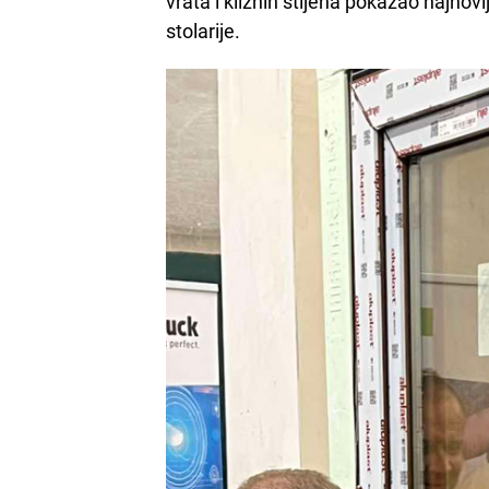
vrata i kliznih stijena pokazao najnov
stolarije.