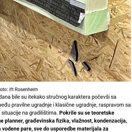
foto: ift Rosenheim
ana bile su itekako stručnog karaktera počevši sa
đu pravilne ugradnje i klasične ugradnje, raspravom sa
situacije na gradilištima.
Pokrile su se teoretske
lanner, građevinska fizika, vlažnost, kondenzacija,
ja vodene pare, sve do usporedbe materijala za