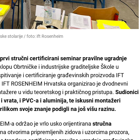
ke stolarije / foto: ift Rosenheim
prvi stručni certificirani seminar pravilne ugradnje
lopu Obrtničke i industrijske graditeljske Škole u
pitivanje i certificiranje građevinskih proizvoda IFT
FT ROSENHEIM Hrvatska organizirao je dvodnevni
tažere u vidu teoretskog i praktičnog pristupa.
Sudionici
i vrata, i PVC-a i aluminija, te iskusni montažeri
rilikom svoje znanje podigli na još višu razinu.
IM-a održao je vrlo usko orijentirana
stručna
na otvorima pripremljenih zidova i uzorcima prozora,