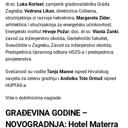
dr.sc.
Luka Korlaet
, zamjenik gradonačelnika Grada
Zagreba;
Vedrana Likan
, direktorica Colliersa,
stručnjakinja iz razvoja nekretnina;
Margareta Zidar
,
arhitektica i stručnjakinja za energetsku učinkovitost,
Energetski institut
Hrvoje Požar
; doc. dr.sc.
Vlasta Zanki
,
zavod za inženjerstvo okoliša, Geotehnički fakultet,
Sveučilište u Zagrebu, Zavod za inženjerstvo okoliša;
Predsjednica Upravnog odbora HSZG-a i predsjednica
povjerenstva.
Svečanost su vodile
Tanja Mance
ispred Hrvatskog
savjeta za zelenu gradnju i
Anđelka Toto Ormuž
ispred
HUPFAS-a.
Više o dobitnicima nagrade:
GRAĐEVINA GODINE –
NOVOGRADNJA: Hotel Materra