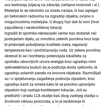
sva testiranja (utjecaj na zdravlje, zahtjeve nosivosti i sl.).
Materijal bi se iskoristio za izradu nasipa, ili kao agregat
pri betonskim radovima na izgradnji objekta, ovisno o
mogućnostima materijala. U drugoj fazi dali bi novi život
zapuštenoj i neiskorištenoj lokaciji.
Izgradili bi sportsko-rekreacijski centar kao dodatak već
postojećem dijelu, uz mnoštvo zelenih površina kroz koje
bi pridonijeli poboljšanju kvalitete zraka, regulaciji
temperature kao i pročišćavanju voda. Uz zelene površine,
okrenuli bi se i korištenju potencijala lokaliteta za
upotrebu obnovljivih izvora energije kroz ugradnju mini
vjetroelektrana budući da je područje dosta vjetrovito, te
ugradnju solarnih panela na krovove objekata. Razmišljali
su i o sprječavanju zagađenja područja otpadom, kroz
ugradnju kanti za smeće kako bi se pravilno upravljalo
otpadom koji nastaje korištenjem lokacije. Još su
predložili i izradu LCA studije baš zbog zadnjeg stadija u
životnom ciklusu proizvoda, a to je recikliranje ili