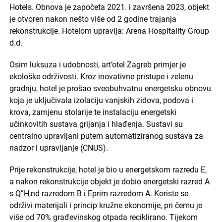
Hotels. Obnova je započeta 2021. i završena 2023, objekt
je otvoren nakon nešto više od 2 godine trajanja
rekonstrukcije. Hotelom upravlja: Arena Hospitality Group
d.d.
Osim luksuza i udobnosti, art’otel Zagreb primjer je
ekološke održivosti. Kroz inovativne pristupe i zelenu
gradnju, hotel je prošao sveobuhvatnu energetsku obnovu
koja je uključivala izolaciju vanjskih zidova, podova i
krova, zamjenu stolarije te instalaciju energetski
učinkovitih sustava grijanja i hlađenja. Sustavi su
centralno upravljani putem automatiziranog sustava za
nadzor i upravljanje (CNUS).
Prije rekonstrukcije, hotel je bio u energetskom razredu E,
a nakon rekonstrukcije objekt je dobio energetski razred A
s Q”H,nd razredom B i Eprim razredom A. Koriste se
održivi materijali i princip kružne ekonomije, pri čemu je
više od 70% građevinskog otpada reciklirano. Tijekom