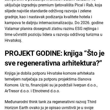
uključuje izgradnju premium ljetovališta Pical i Rab, koja
slijede najviše standarde održivog razvoja i zelene
gradnje, kao i nastavak podizanja kvalitete hotela i
kampova te daljnju internacionalizaciju. Do 2026. godine
Valamar planira dosegnuti zlatnu razinu ESG rejtinga i
time učvrstiti poziciju lidera u razvoju održivog turizma u
Hrvatskoj.
PROJEKT GODINE: knjiga “Što je
sve regenerativna arhitektura?”
Knjiga je dobila potporu Hrvatske komore arhitekata
temeljem natječaja za potporu projektima članova
Komore. Uz to, financijski su je podržali Iverpan d.o.o.,
ArTresor d.o.o. i Etnotrend d.o.o.
Međunarodni think tank za regenerativni razvoj Third
Horizon Earth ovako ju je opisao uvrstivši je u svoje