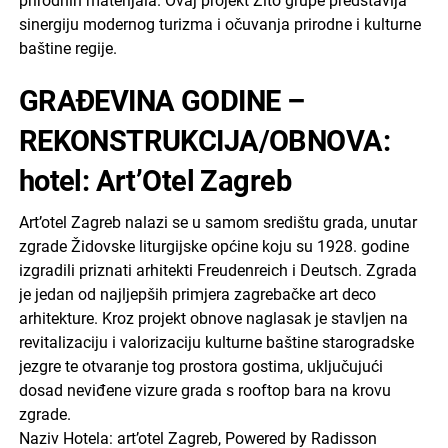
prirodnih materijala. Ovaj projekt Žito grupe predstavlja
sinergiju modernog turizma i očuvanja prirodne i kulturne
baštine regije.
GRAĐEVINA GODINE –
REKONSTRUKCIJA/OBNOVA:
hotel: Art’Otel Zagreb
Art’otel Zagreb nalazi se u samom središtu grada, unutar
zgrade Židovske liturgijske općine koju su 1928. godine
izgradili priznati arhitekti Freudenreich i Deutsch. Zgrada
je jedan od najljepših primjera zagrebačke art deco
arhitekture. Kroz projekt obnove naglasak je stavljen na
revitalizaciju i valorizaciju kulturne baštine starogradske
jezgre te otvaranje tog prostora gostima, uključujući
dosad neviđene vizure grada s rooftop bara na krovu
zgrade.
Naziv Hotela: art’otel Zagreb, Powered by Radisson