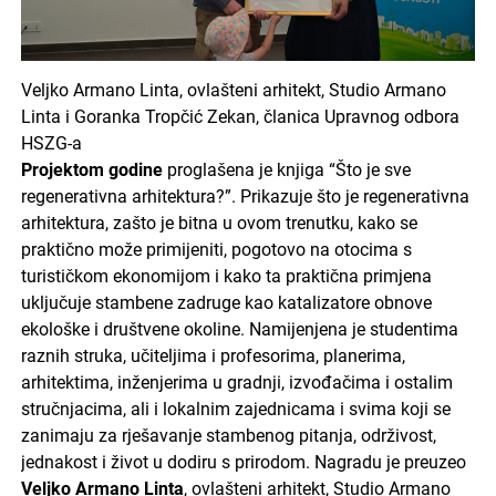
Veljko Armano Linta, ovlašteni arhitekt, Studio Armano
Linta i Goranka Tropčić Zekan, članica Upravnog odbora
HSZG-a
Projektom godine
proglašena je knjiga “Što je sve
regenerativna arhitektura?”. Prikazuje što je regenerativna
arhitektura, zašto je bitna u ovom trenutku, kako se
praktično može primijeniti, pogotovo na otocima s
turističkom ekonomijom i kako ta praktična primjena
uključuje stambene zadruge kao katalizatore obnove
ekološke i društvene okoline. Namijenjena je studentima
raznih struka, učiteljima i profesorima, planerima,
arhitektima, inženjerima u gradnji, izvođačima i ostalim
stručnjacima, ali i lokalnim zajednicama i svima koji se
zanimaju za rješavanje stambenog pitanja, održivost,
jednakost i život u dodiru s prirodom. Nagradu je preuzeo
Veljko Armano Linta
, ovlašteni arhitekt, Studio Armano