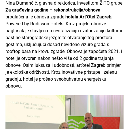
Nina Dumančić, glavna direktorica, investitora ŽITO grupe
Za građevinu godine – rekonstrukcija/obnova
proglašena je obnova zgrade
hotela Art’Otel Zagreb
,
Powered by Radisson Hotels. Kroz projekt obnove
naglasak je stavljen na revitalizaciju i valorizaciju kulturne
baštine starogradske jezgre te otvaranje tog prostora
gostima, uključujući dosad neviđene vizure grada s
rooftop bara na krovu zgrade. Obnova je započeta 2021. i
hotel je otvoren nakon nešto više od 2 godine trajanja
obnove. Osim luksuza i udobnosti, art’otel Zagreb primjer
je ekološke održivosti. Kroz inovativne pristupe i zelenu
gradnju, hotel je prošao sveobuhvatnu energetsku
obnovu.