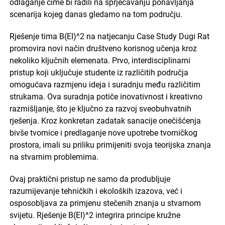
odlaganje čime bi radili na sprječavanju ponavljanja
scenarija kojeg danas gledamo na tom području.
Rješenje tima B(EI)^2 na natjecanju Case Study Dugi Rat
promovira novi način društveno korisnog učenja kroz
nekoliko ključnih elemenata. Prvo, interdisciplinarni
pristup koji uključuje studente iz različitih područja
omogućava razmjenu ideja i suradnju među različitim
strukama. Ova suradnja potiče inovativnost i kreativno
razmišljanje, što je ključno za razvoj sveobuhvatnih
rješenja. Kroz konkretan zadatak sanacije onečišćenja
bivše tvornice i predlaganje nove upotrebe tvorničkog
prostora, imali su priliku primijeniti svoja teorijska znanja
na stvarnim problemima.
Ovaj praktični pristup ne samo da produbljuje
razumijevanje tehničkih i ekoloških izazova, već i
osposobljava za primjenu stečenih znanja u stvarnom
svijetu. Rješenje B(EI)^2 integrira principe kružne