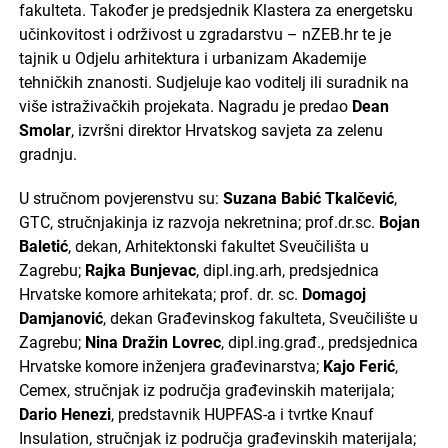
fakulteta. Također je predsjednik Klastera za energetsku
učinkovitost i održivost u zgradarstvu – nZEB.hr te je
tajnik u Odjelu arhitektura i urbanizam Akademije
tehničkih znanosti. Sudjeluje kao voditelj ili suradnik na
više istraživačkih projekata. Nagradu je predao
Dean
Smolar
, izvršni direktor Hrvatskog savjeta za zelenu
gradnju.
U stručnom povjerenstvu su:
Suzana Babić Tkalčević
,
GTC, stručnjakinja iz razvoja nekretnina; prof.dr.sc.
Bojan
Baletić
, dekan, Arhitektonski fakultet Sveučilišta u
Zagrebu;
Rajka Bunjevac
, dipl.ing.arh, predsjednica
Hrvatske komore arhitekata; prof. dr. sc.
Domagoj
Damjanović
, dekan Građevinskog fakulteta, Sveučilište u
Zagrebu;
Nina Dražin Lovrec
, dipl.ing.građ., predsjednica
Hrvatske komore inženjera građevinarstva;
Kajo Ferić
,
Cemex, stručnjak iz područja građevinskih materijala;
Dario Henezi
, predstavnik HUPFAS-a i tvrtke Knauf
Insulation, stručnjak iz područja građevinskih materijala;