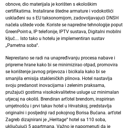
obnove, dio materijala je korišten s ekološkim
certifikatima. Instalirane štedne armature i vodokotlići
usklađeni su s EU taksonomijom, zadovoljavajući DNSH
načela uštede vode. Koriste se napredne tehnologije poput
GreenPoint-a, IP telefonije, IPTV sustava, Digitalni mobilni
ključ…. Isto tako u hotelu je implementiran sustav
„Pametna soba“.
Neprestano se radi na unapređivanju procesa nabave i
pripreme hrane kako bi se minimizirao otpad, promovira
se korištenje javnog prijevoza i bicikala kako bi se
smanjila emisija stakleničkih plinova. Hotel nastavlja
svoju predanost inovacijama i zelenim praksama,
pružajući gostima visokokvalitetne usluge uz minimalan
utjecaj na okoliš. Brendiran art’otel brendom, inspiriran
umjetnošću i prvi takav hotel u Hrvatskoj, predstavlja
originalni i posljednji rad pokojnog Borisa Bućana. art’otel
Zagreb dizajnirani je „Heritage“ hotel sa 110 soba,
uključujući 5 apartmana. Važno je napomenuti da je