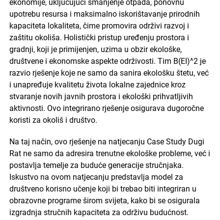
ekonomije, uključujući smanjenje otpada, ponovnu
upotrebu resursa i maksimalno iskorištavanje prirodnih
kapaciteta lokaliteta, čime promovira održivi razvoj i
zaštitu okoliša. Holistički pristup uređenju prostora i
gradnji, koji je primijenjen, uzima u obzir ekološke,
društvene i ekonomske aspekte održivosti. Tim B(EI)^2 je
razvio rješenje koje ne samo da sanira ekološku štetu, već
i unapređuje kvalitetu života lokalne zajednice kroz
stvaranje novih javnih prostora i ekološki prihvatljivih
aktivnosti. Ovo integrirano rješenje osigurava dugoročne
koristi za okoliš i društvo.
Na taj način, ovo rješenje na natjecanju Case Study Dugi
Rat ne samo da adresira trenutne ekološke probleme, već i
postavlja temelje za buduće generacije stručnjaka.
Iskustvo na ovom natjecanju predstavlja model za
društveno korisno učenje koji bi trebao biti integriran u
obrazovne programe širom svijeta, kako bi se osigurala
izgradnja stručnih kapaciteta za održivu budućnost.