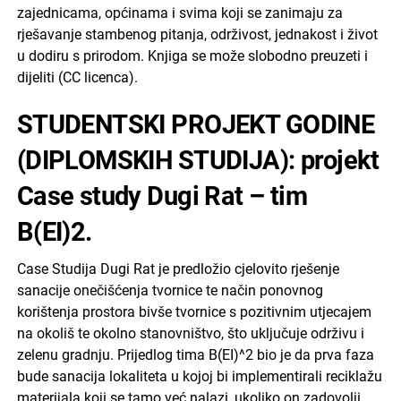
zajednicama, općinama i svima koji se zanimaju za
rješavanje stambenog pitanja, održivost, jednakost i život
u dodiru s prirodom. Knjiga se može slobodno preuzeti i
dijeliti (CC licenca).
STUDENTSKI PROJEKT GODINE
(DIPLOMSKIH STUDIJA): projekt
Case study Dugi Rat – tim
B(EI)2.
Case Studija Dugi Rat je predložio cjelovito rješenje
sanacije onečišćenja tvornice te način ponovnog
korištenja prostora bivše tvornice s pozitivnim utjecajem
na okoliš te okolno stanovništvo, što uključuje održivu i
zelenu gradnju. Prijedlog tima B(EI)^2 bio je da prva faza
bude sanacija lokaliteta u kojoj bi implementirali reciklažu
materijala koji se tamo već nalazi, ukoliko on zadovolji