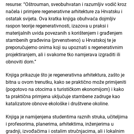
resurse: “Oštrouman, sveobuhvatan i razumljiv vodič kroz
načela i primjere regenerativne arhitekture za Hrvatsku i
ostatak svijeta. Ova kratka knjiga obuhvaća dojmljiv
raspon teorije regenerativnosti, izazova u praksi i
materijalnih uvida povezanih s korištenjem i građenjem
stambenih građevina (prvenstveno) u Hrvatskoj te je
preporučujemo onima koji su upoznati s regenerativnim
projektiranjem, ali i svakome tko namjerava izgraditi ili
obnoviti dom.”
Knjiga prikazuje što je regenerativna arhitektura, zašto je
bitna u ovom trenutku, kako se praktično može primijeniti
(pogotovo na otocima s turističkom ekonomijom) i kako
ta praktična primjena uključuje stambene zadruge kao
katalizatore obnove ekološke i društvene okoline.
Knjiga je namijenjena studentima raznih struka, učiteljima
i profesorima, planerima, arhitektima, inženjerima u
gradnji, izvođačima i ostalim stručnjacima, ali i lokalnim