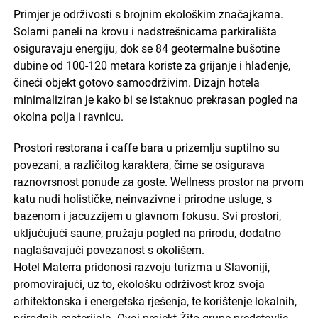
Primjer je održivosti s brojnim ekološkim značajkama.
Solarni paneli na krovu i nadstrešnicama parkirališta
osiguravaju energiju, dok se 84 geotermalne bušotine
dubine od 100-120 metara koriste za grijanje i hlađenje,
čineći objekt gotovo samoodrživim. Dizajn hotela
minimaliziran je kako bi se istaknuo prekrasan pogled na
okolna polja i ravnicu.
Prostori restorana i caffe bara u prizemlju suptilno su
povezani, a različitog karaktera, čime se osigurava
raznovrsnost ponude za goste. Wellness prostor na prvom
katu nudi holističke, neinvazivne i prirodne usluge, s
bazenom i jacuzzijem u glavnom fokusu. Svi prostori,
uključujući saune, pružaju pogled na prirodu, dodatno
naglašavajući povezanost s okolišem.
Hotel Materra pridonosi razvoju turizma u Slavoniji,
promovirajući, uz to, ekološku održivost kroz svoja
arhitektonska i energetska rješenja, te korištenje lokalnih,