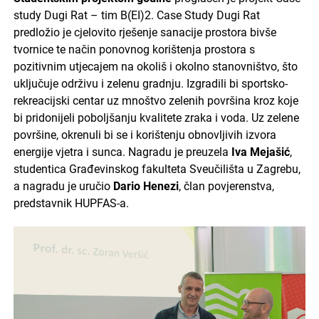
study Dugi Rat – tim B(EI)2. Case Study Dugi Rat
predložio je cjelovito rješenje sanacije prostora bivše
tvornice te način ponovnog korištenja prostora s
pozitivnim utjecajem na okoliš i okolno stanovništvo, što
uključuje održivu i zelenu gradnju. Izgradili bi sportsko-
rekreacijski centar uz mnoštvo zelenih površina kroz koje
bi pridonijeli poboljšanju kvalitete zraka i voda. Uz zelene
površine, okrenuli bi se i korištenju obnovljivih izvora
energije vjetra i sunca. Nagradu je preuzela
Iva Mejašić
,
studentica Građevinskog fakulteta Sveučilišta u Zagrebu,
a nagradu je uručio
Dario Henezi
, član povjerenstva,
predstavnik HUPFAS-a.