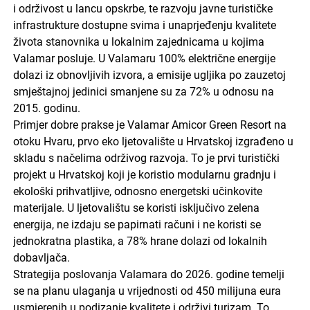
i održivost u lancu opskrbe, te razvoju javne turističke
infrastrukture dostupne svima i unaprjeđenju kvalitete
života stanovnika u lokalnim zajednicama u kojima
Valamar posluje. U Valamaru 100% električne energije
dolazi iz obnovljivih izvora, a emisije ugljika po zauzetoj
smještajnoj jedinici smanjene su za 72% u odnosu na
2015. godinu.
Primjer dobre prakse je Valamar Amicor Green Resort na
otoku Hvaru, prvo eko ljetovalište u Hrvatskoj izgrađeno u
skladu s načelima održivog razvoja. To je prvi turistički
projekt u Hrvatskoj koji je koristio modularnu gradnju i
ekološki prihvatljive, odnosno energetski učinkovite
materijale. U ljetovalištu se koristi isključivo zelena
energija, ne izdaju se papirnati računi i ne koristi se
jednokratna plastika, a 78% hrane dolazi od lokalnih
dobavljača.
Strategija poslovanja Valamara do 2026. godine temelji
se na planu ulaganja u vrijednosti od 450 milijuna eura
usmjerenih u podizanje kvalitete i održivi turizam. To