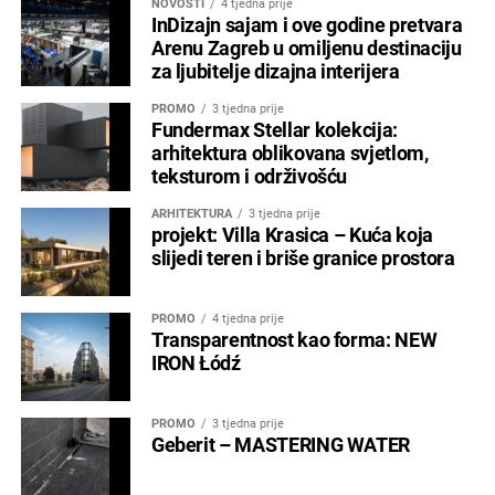
NOVOSTI
4 tjedna prije
InDizajn sajam i ove godine pretvara
Arenu Zagreb u omiljenu destinaciju
za ljubitelje dizajna interijera
PROMO
3 tjedna prije
Fundermax Stellar kolekcija:
arhitektura oblikovana svjetlom,
teksturom i održivošću
ARHITEKTURA
3 tjedna prije
projekt: Villa Krasica – Kuća koja
slijedi teren i briše granice prostora
PROMO
4 tjedna prije
Transparentnost kao forma: NEW
IRON Łódź
PROMO
3 tjedna prije
Geberit – MASTERING WATER