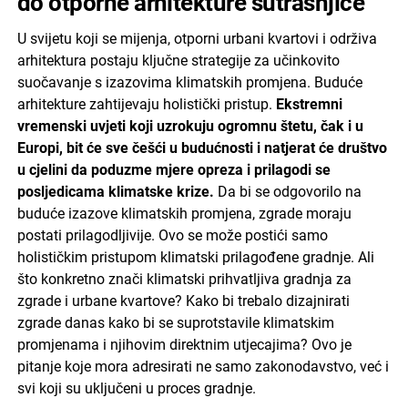
do otporne arhitekture sutrašnjice
U svijetu koji se mijenja, otporni urbani kvartovi i održiva
arhitektura postaju ključne strategije za učinkovito
suočavanje s izazovima klimatskih promjena. Buduće
arhitekture zahtijevaju holistički pristup.
Ekstremni
vremenski uvjeti koji uzrokuju ogromnu štetu, čak i u
Europi, bit će sve češći u budućnosti i natjerat će društvo
u cjelini da poduzme mjere opreza i prilagodi se
posljedicama klimatske krize.
Da bi se odgovorilo na
buduće izazove klimatskih promjena, zgrade moraju
postati prilagodljivije. Ovo se može postići samo
holističkim pristupom klimatski prilagođene gradnje. Ali
što konkretno znači klimatski prihvatljiva gradnja za
zgrade i urbane kvartove? Kako bi trebalo dizajnirati
zgrade danas kako bi se suprotstavile klimatskim
promjenama i njihovim direktnim utjecajima? Ovo je
pitanje koje mora adresirati ne samo zakonodavstvo, već i
svi koji su uključeni u proces gradnje.