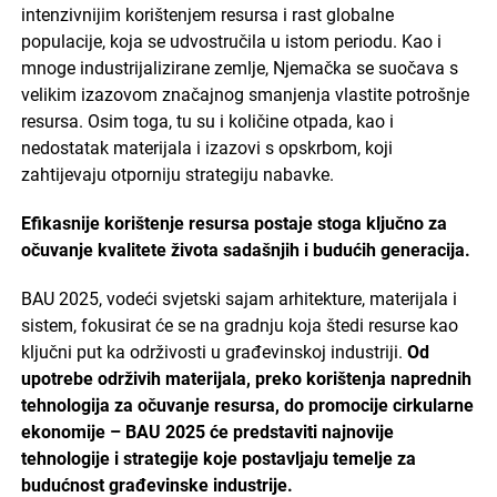
intenzivnijim korištenjem resursa i rast globalne
populacije, koja se udvostručila u istom periodu. Kao i
mnoge industrijalizirane zemlje, Njemačka se suočava s
velikim izazovom značajnog smanjenja vlastite potrošnje
resursa. Osim toga, tu su i količine otpada, kao i
nedostatak materijala i izazovi s opskrbom, koji
zahtijevaju otporniju strategiju nabavke.
Efikasnije korištenje resursa postaje stoga ključno za
očuvanje kvalitete života sadašnjih i budućih generacija.
BAU 2025, vodeći svjetski sajam arhitekture, materijala i
sistem, fokusirat će se na gradnju koja štedi resurse kao
ključni put ka održivosti u građevinskoj industriji.
Od
upotrebe održivih materijala, preko korištenja naprednih
tehnologija za očuvanje resursa, do promocije cirkularne
ekonomije – BAU 2025 će predstaviti najnovije
tehnologije i strategije koje postavljaju temelje za
budućnost građevinske industrije.