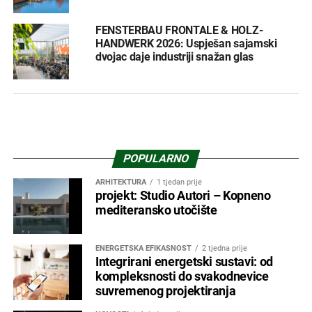
FENSTERBAU FRONTALE & HOLZ-
HANDWERK 2026: Uspješan sajamski
dvojac daje industriji snažan glas
POPULARNO
ARHITEKTURA
1 tjedan prije
projekt: Studio Autori – Kopneno
mediteransko utočište
ENERGETSKA EFIKASNOST
2 tjedna prije
Integrirani energetski sustavi: od
kompleksnosti do svakodnevice
suvremenog projektiranja