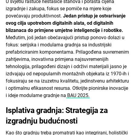
U svjetlu rastuće nestašice stanova i porasta cijena
izgradnje i zakupa, fokus se pomiče na mjere koje
povećavaju produktivnost.
Jedan pristup je ostvarivanje
ovog cilja upotrebom digitalnih alata, od digitalnih
blizanaca do primjene umjetne inteligencije i robotike.
Međutim, još jedan obećavajući pristup ponovo dolazi u
fokus: serijska i modularna gradnja sa industrijski
prefabriciranim komponentama. Prilagođena suvremenim
zahtjevima, inovativna primjena najsuvremenijih
tehnologija, prilagođeni dizajn i održivi materijali jasno je
izdvajaju od nepopularnih montažnih objekata iz 1970-ih i
fokusiraju se na izuzetnu kvalitetu, jedinstvenu arhitekturu
i optimalnu efikasnost resursa. Otkrijte pionirske inovacije
i ideje modularne gradnje na
BAU 2025.
Isplativa gradnja: Strategija za
izgradnju budućnosti
Kao što gradnju treba promatrati kao integrirani, holistički