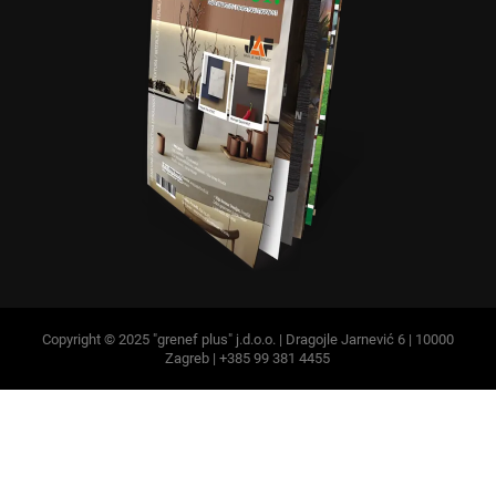
Copyright © 2025 "grenef plus" j.d.o.o. | Dragojle Jarnević 6 | 10000
Zagreb | +385 99 381 4455