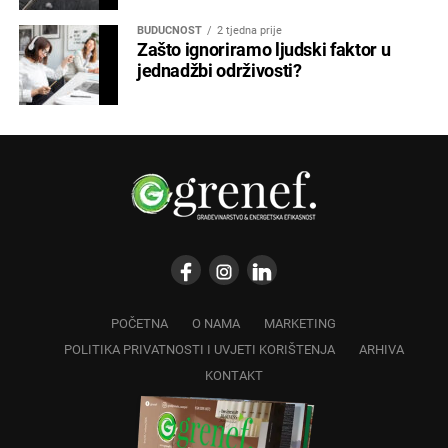
BUDUĆNOST
2 tjedna prije
Zašto ignoriramo ljudski faktor u
jednadžbi održivosti?
POČETNA
O NAMA
MARKETING
POLITIKA PRIVATNOSTI I UVJETI KORIŠTENJA
ARHIVA
KONTAKT