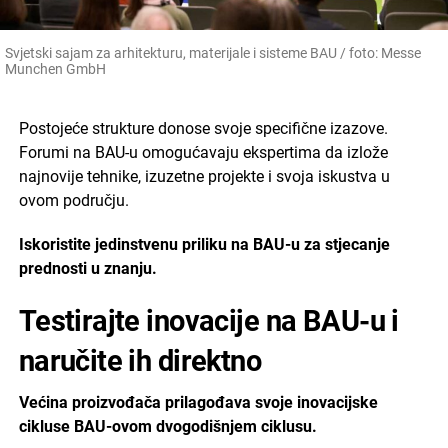
Svjetski sajam za arhitekturu, materijale i sisteme BAU / foto: Messe
Munchen GmbH
Postojeće strukture donose svoje specifične izazove.
Forumi na BAU-u omogućavaju ekspertima da izlože
najnovije tehnike, izuzetne projekte i svoja iskustva u
ovom području.
Iskoristite jedinstvenu priliku na BAU-u za stjecanje
prednosti u znanju.
Testirajte inovacije na BAU-u i
naručite ih direktno
Većina proizvođača prilagođava svoje inovacijske
cikluse BAU-ovom dvogodišnjem ciklusu.